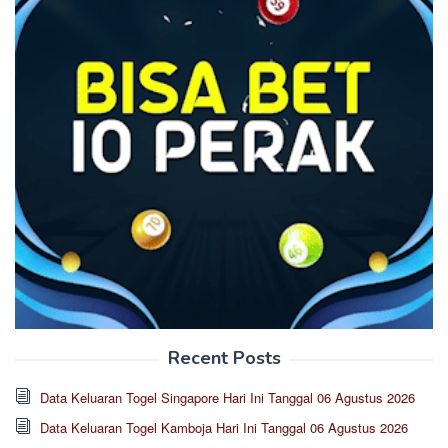
Recent Posts
Data Keluaran Togel Singapore Hari Ini Tanggal 06 Agustus 2026
Data Keluaran Togel Kamboja Hari Ini Tanggal 06 Agustus 2026