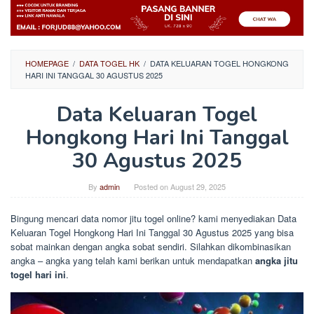
HOMEPAGE
/
DATA TOGEL HK
/
DATA KELUARAN TOGEL HONGKONG
HARI INI TANGGAL 30 AGUSTUS 2025
Data Keluaran Togel
Hongkong Hari Ini Tanggal
30 Agustus 2025
By
admin
Posted on
August 29, 2025
Bingung mencari data nomor jitu togel online? kami menyediakan Data
Keluaran Togel Hongkong Hari Ini Tanggal 30 Agustus 2025 yang bisa
sobat mainkan dengan angka sobat sendiri. Silahkan dikombinasikan
angka – angka yang telah kami berikan untuk mendapatkan
angka jitu
togel hari ini
.