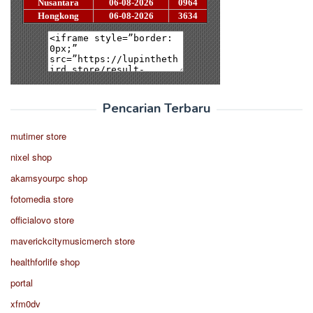
Pencarian Terbaru
mutimer store
nixel shop
akamsyourpc shop
fotomedia store
officialovo store
maverickcitymusicmerch store
healthforlife shop
portal
xfm0dv