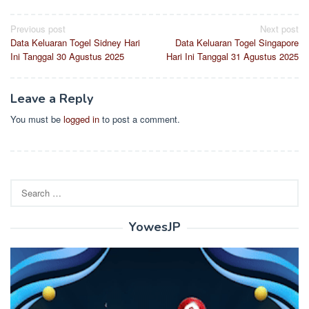
Post
Previous post
Next post
Data Keluaran Togel Sidney Hari
Data Keluaran Togel Singapore
navigation
Ini Tanggal 30 Agustus 2025
Hari Ini Tanggal 31 Agustus 2025
Leave a Reply
You must be
logged in
to post a comment.
Search
for:
YowesJP