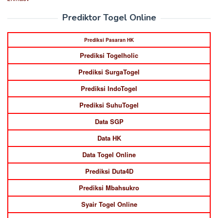
Prediktor Togel Online
Prediksi Pasaran HK
Prediksi Togelholic
Prediksi SurgaTogel
Prediksi IndoTogel
Prediksi SuhuTogel
Data SGP
Data HK
Data Togel Online
Prediksi Duta4D
Prediksi Mbahsukro
Syair Togel Online