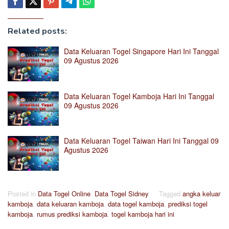
Related posts:
Data Keluaran Togel Singapore Hari Ini Tanggal
09 Agustus 2026
Data Keluaran Togel Kamboja Hari Ini Tanggal
09 Agustus 2026
Data Keluaran Togel Taiwan Hari Ini Tanggal 09
Agustus 2026
Posted in
Data Togel Online
,
Data Togel Sidney
Tagged
angka keluar
kamboja
,
data keluaran kamboja
,
data togel kamboja
,
prediksi togel
kamboja
,
rumus prediksi kamboja
,
togel kamboja hari ini