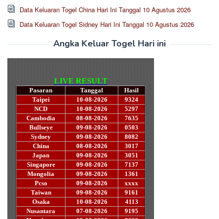
Data Keluaran Togel China Hari Ini Tanggal 10 Agustus 2026
Data Keluaran Togel Sidney Hari Ini Tanggal 10 Agustus 2026
Angka Keluar Togel Hari ini