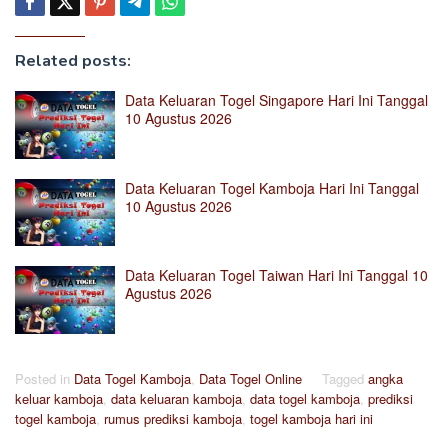
Related posts:
Data Keluaran Togel Singapore Hari Ini Tanggal
10 Agustus 2026
Data Keluaran Togel Kamboja Hari Ini Tanggal
10 Agustus 2026
Data Keluaran Togel Taiwan Hari Ini Tanggal 10
Agustus 2026
Posted in
Data Togel Kamboja
,
Data Togel Online
Tagged
angka
keluar kamboja
,
data keluaran kamboja
,
data togel kamboja
,
prediksi
togel kamboja
,
rumus prediksi kamboja
,
togel kamboja hari ini