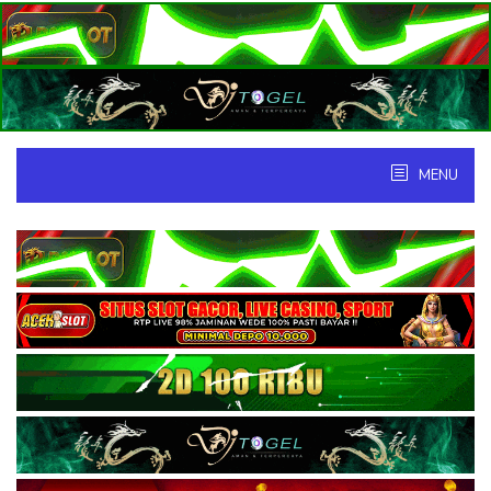
Skip
to
content
MENU