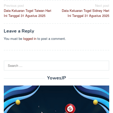
Post
Previous post
Next post
Data Keluaran Togel Taiwan Hari
Data Keluaran Togel Sidney Hari
navigation
Ini Tanggal 31 Agustus 2025
Ini Tanggal 31 Agustus 2025
Leave a Reply
You must be
logged in
to post a comment.
Search
for:
YowesJP