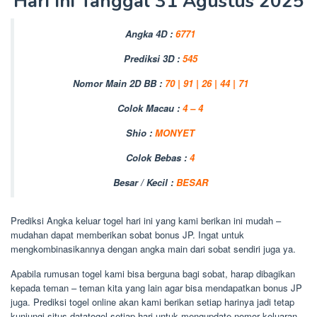
Hari Ini Tanggal 31 Agustus 2025
Angka 4D :
6771
Prediksi 3D :
545
Nomor Main 2D BB :
70 | 91 | 26 | 44 | 71
Colok Macau :
4 – 4
Shio :
MONYET
Colok Bebas :
4
Besar / Kecil :
BESAR
Prediksi Angka keluar togel hari ini yang kami berikan ini mudah –
mudahan dapat memberikan sobat bonus JP. Ingat untuk
mengkombinasikannya dengan angka main dari sobat sendiri juga ya.
Apabila rumusan togel kami bisa berguna bagi sobat, harap dibagikan
kepada teman – teman kita yang lain agar bisa mendapatkan bonus JP
juga. Prediksi togel online akan kami berikan setiap harinya jadi tetap
kunjungi situs datatogel setiap hari untuk mengupdate nomor keluaran.