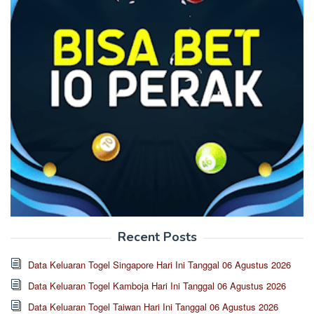
Recent Posts
Data Keluaran Togel Singapore Hari Ini Tanggal 06 Agustus 2026
Data Keluaran Togel Kamboja Hari Ini Tanggal 06 Agustus 2026
Data Keluaran Togel Taiwan Hari Ini Tanggal 06 Agustus 2026