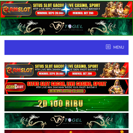
Skip
to
content
MENU