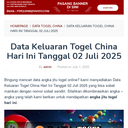
HOMEPAGE
/
DATA TOGEL CHINA
/
DATA KELUARAN TOGEL CHINA
HARI INI TANGGAL 02 JULI 2025
Data Keluaran Togel China
Hari Ini Tanggal 02 Juli 2025
By
admin
Posted on
July 1, 2025
Bingung mencari data angka jitu togel online? kami menyediakan Data
Keluaran Togel China Hari Ini Tanggal 02 Juli 2025 yang bisa sobat
mainkan dengan nomor sobat sendiri. Silahkan dikombinasikan angka –
angka yang telah kami berikan untuk mendapatkan
angka jitu togel
hari ini
.