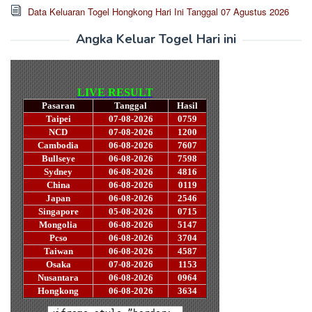
Data Keluaran Togel Hongkong Hari Ini Tanggal 07 Agustus 2026
Angka Keluar Togel Hari ini