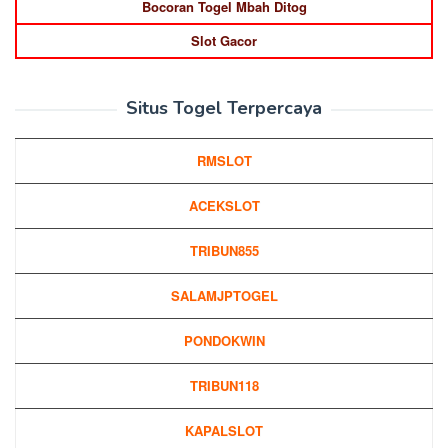
Bocoran Togel Mbah Ditog
Slot Gacor
Situs Togel Terpercaya
RMSLOT
ACEKSLOT
TRIBUN855
SALAMJPTOGEL
PONDOKWIN
TRIBUN118
KAPALSLOT