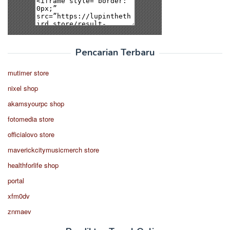
Pencarian Terbaru
mutimer store
nixel shop
akamsyourpc shop
fotomedia store
officialovo store
maverickcitymusicmerch store
healthforlife shop
portal
xfm0dv
znmaev