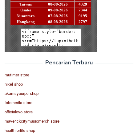
Pencarian Terbaru
mutimer store
nixel shop
akamsyourpc shop
fotomedia store
officialovo store
maverickcitymusicmerch store
healthforlife shop