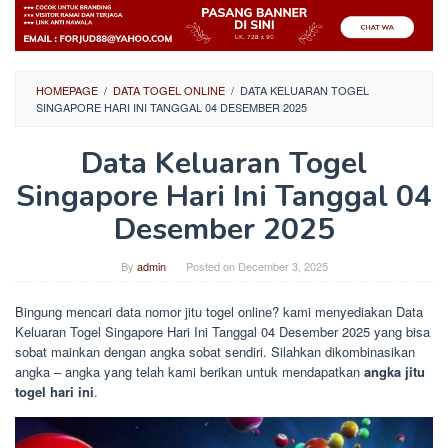
HOMEPAGE
/
DATA TOGEL ONLINE
/
DATA KELUARAN TOGEL
SINGAPORE HARI INI TANGGAL 04 DESEMBER 2025
Data Keluaran Togel
Singapore Hari Ini Tanggal 04
Desember 2025
By
admin
Posted on
December 3, 2025
Bingung mencari data nomor jitu togel online? kami menyediakan Data
Keluaran Togel Singapore Hari Ini Tanggal 04 Desember 2025 yang bisa
sobat mainkan dengan angka sobat sendiri. Silahkan dikombinasikan
angka – angka yang telah kami berikan untuk mendapatkan
angka jitu
togel hari ini
.