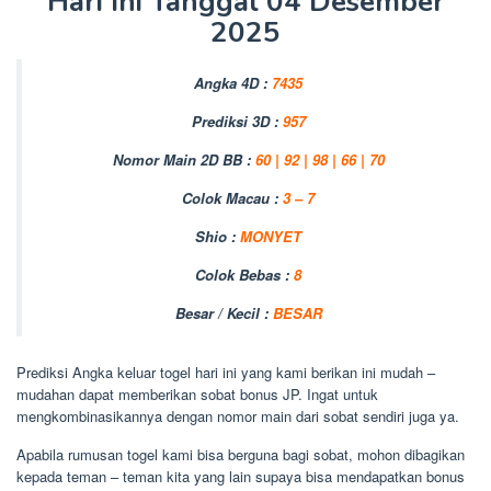
Hari Ini Tanggal 04 Desember
2025
Angka 4D :
7435
Prediksi 3D :
957
Nomor Main 2D BB :
60 | 92 | 98 | 66 | 70
Colok Macau :
3 – 7
Shio :
MONYET
Colok Bebas :
8
Besar / Kecil :
BESAR
Prediksi Angka keluar togel hari ini yang kami berikan ini mudah –
mudahan dapat memberikan sobat bonus JP. Ingat untuk
mengkombinasikannya dengan nomor main dari sobat sendiri juga ya.
Apabila rumusan togel kami bisa berguna bagi sobat, mohon dibagikan
kepada teman – teman kita yang lain supaya bisa mendapatkan bonus