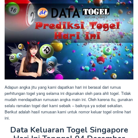
Adapun angka jitu yang kami dapatkan hari ini berasal dari rumus
perhitungan togel yang selama ini digunakan oleh para ahli togel. Tidak
mudah mendapatkan rumusan angka main ini. Oleh karena itu, gunakan
selalu ramalan togel dari kami sebaik – baiknya ya sobat sekalian.
Berikut adalah hasil rumusan kami untuk nomor keluar togel online hari
ini.
Data Keluaran Togel Singapore