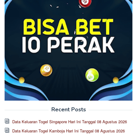
Recent Posts
Data Keluaran Togel Singapore Hari Ini Tanggal 08 Agustus 2026
Data Keluaran Togel Kamboja Hari Ini Tanggal 08 Agustus 2026