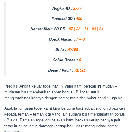
Angka 4D :
2777
Prediksi 3D :
490
Nomor Main 2D BB :
87 | 88 | 11 | 03 | 84
Colok Macau :
7 – 0
Shio :
AYAM
Colok Bebas :
6
Besar / Kecil :
KECIL
Prediksi Angka keluar togel hari ini yang kami berikan ini mudah –
mudahan bisa memberikan sobat bonus JP. Ingat untuk
mengkombinasikannya dengan nomor main dari sobat sendiri juga ya.
Apabila rumusan togel kami bisa berguna bagi sobat, mohon dibagikan
kepada teman – teman kita yang lain supaya bisa mendapatkan bonus
JP juga. Ramalan togel online akan kami berikan setiap harinya jadi
tetap kunjungi situs datatogel setiap hari untuk mengupdate nomor
keluaran.