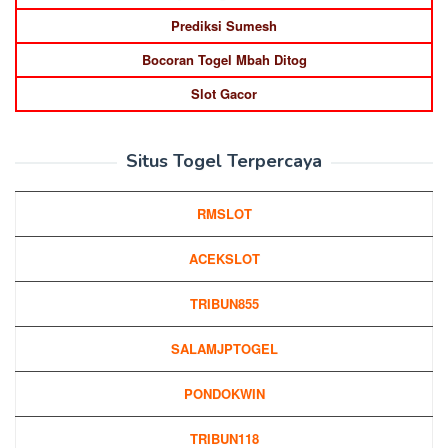
Prediksi Sumesh
Bocoran Togel Mbah Ditog
Slot Gacor
Situs Togel Terpercaya
RMSLOT
ACEKSLOT
TRIBUN855
SALAMJPTOGEL
PONDOKWIN
TRIBUN118