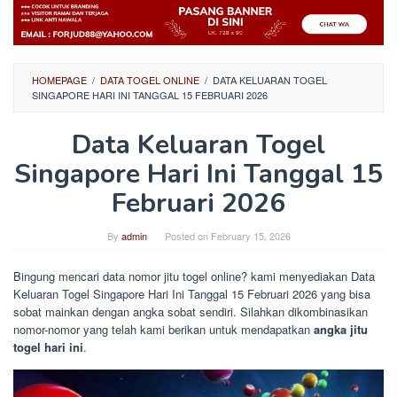
HOMEPAGE
/
DATA TOGEL ONLINE
/
DATA KELUARAN TOGEL
SINGAPORE HARI INI TANGGAL 15 FEBRUARI 2026
Data Keluaran Togel
Singapore Hari Ini Tanggal 15
Februari 2026
By
admin
Posted on
February 15, 2026
Bingung mencari data nomor jitu togel online? kami menyediakan Data
Keluaran Togel Singapore Hari Ini Tanggal 15 Februari 2026 yang bisa
sobat mainkan dengan angka sobat sendiri. Silahkan dikombinasikan
nomor-nomor yang telah kami berikan untuk mendapatkan
angka jitu
togel hari ini
.