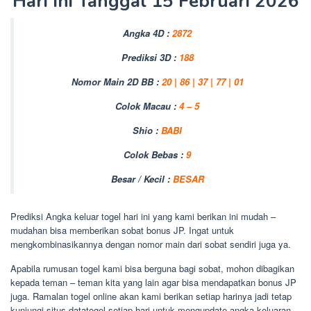
Hari Ini Tanggal 15 Februari 2026
Angka 4D :
2872
Prediksi 3D :
188
Nomor Main 2D BB :
20 | 86 | 37 | 77 | 01
Colok Macau :
4 – 5
Shio :
BABI
Colok Bebas :
9
Besar / Kecil :
BESAR
Prediksi Angka keluar togel hari ini yang kami berikan ini mudah –
mudahan bisa memberikan sobat bonus JP. Ingat untuk
mengkombinasikannya dengan nomor main dari sobat sendiri juga ya.
Apabila rumusan togel kami bisa berguna bagi sobat, mohon dibagikan
kepada teman – teman kita yang lain agar bisa mendapatkan bonus JP
juga. Ramalan togel online akan kami berikan setiap harinya jadi tetap
kunjungi situs datatogel setiap hari untuk mengupdate angka keluaran.