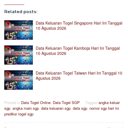
Related posts:
Data Keluaran Togel Singapore Hari Ini Tanggal
10 Agustus 2026
Data Keluaran Togel Kamboja Hari Ini Tanggal
10 Agustus 2026
Data Keluaran Togel Taiwan Hari Ini Tanggal 10
Agustus 2026
Posted in
Data Togel Online
,
Data Togel SGP
Tagged
angka keluar
sgp
,
angka main sgp
,
data keluaran sgp
,
data sgp
,
nomor sgp hari ini
,
prediksi togel sgp