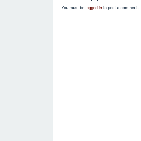
You must be
logged in
to post a comment.