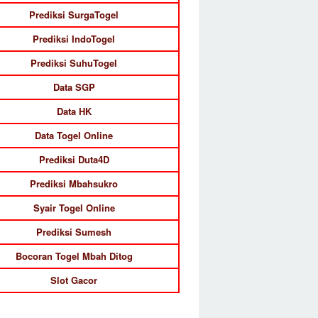
Prediksi SurgaTogel
Prediksi IndoTogel
Prediksi SuhuTogel
Data SGP
Data HK
Data Togel Online
Prediksi Duta4D
Prediksi Mbahsukro
Syair Togel Online
Prediksi Sumesh
Bocoran Togel Mbah Ditog
Slot Gacor