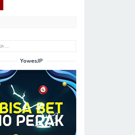
YowesJP