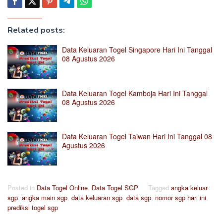
Related posts:
Data Keluaran Togel Singapore Hari Ini Tanggal
08 Agustus 2026
Data Keluaran Togel Kamboja Hari Ini Tanggal
08 Agustus 2026
Data Keluaran Togel Taiwan Hari Ini Tanggal 08
Agustus 2026
Posted in
Data Togel Online
,
Data Togel SGP
Tagged
angka keluar
sgp
,
angka main sgp
,
data keluaran sgp
,
data sgp
,
nomor sgp hari ini
,
prediksi togel sgp