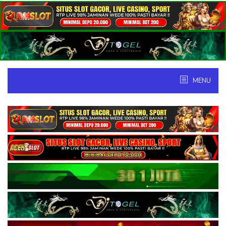
Skip
to
content
MENU