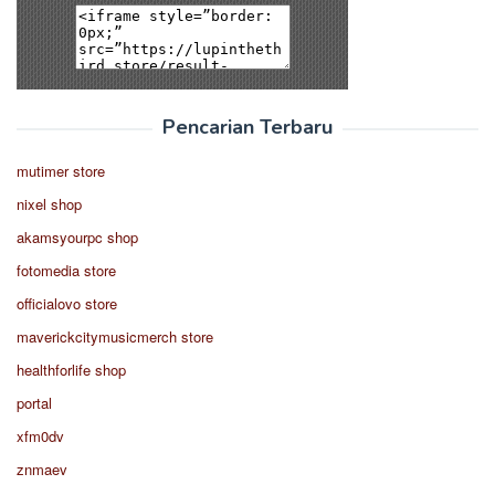
Pencarian Terbaru
mutimer store
nixel shop
akamsyourpc shop
fotomedia store
officialovo store
maverickcitymusicmerch store
healthforlife shop
portal
xfm0dv
znmaev