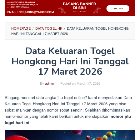
HOMEPAGE
/
DATA TOGEL HK
/
DATA KELUARAN TOGEL HONGKONG
HARI INI TANGGAL 17 MARET 2026
Data Keluaran Togel
Hongkong Hari Ini Tanggal
17 Maret 2026
By
admin
Posted on
March 17, 2026
Bingung mencari data angka jitu togel online? kami menyediakan Data
Keluaran Togel Hongkong Hari Ini Tanggal 17 Maret 2026 yang bisa
sobat mainkan dengan nomor sobat sendiri. Silahkan dikombinasikan
nomor-nomor yang telah kami berikan untuk mendapatkan
nomor jitu
togel hari ini
.