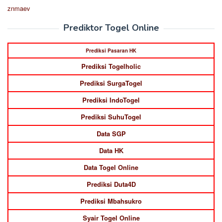
znmaev
Prediktor Togel Online
Prediksi Pasaran HK
Prediksi Togelholic
Prediksi SurgaTogel
Prediksi IndoTogel
Prediksi SuhuTogel
Data SGP
Data HK
Data Togel Online
Prediksi Duta4D
Prediksi Mbahsukro
Syair Togel Online