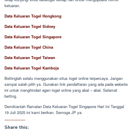
keluaran.
Data Keluaran Togel Hongkong
Data Keluaran Togel Sidney
Data Keluaran Togel Singapore
Data Keluaran Togel China
Data Keluaran Togel Taiwan
Data Keluaran Togel Kamboja
Bettinglah selalu menggunakan situs togel online terpercaya. Jangan
sampai salah pilih ya. Gunakan link pendaftaran yang ada pada website
ini untuk menghindari agen togel online yang abal – abal. Selamat
betting.
Demikianlah Ramalan Data Keluaran Togel Singapore Hari Ini Tanggal
19 Juli 2025 ini kami berikan. Semoga JP ya.
Share this: