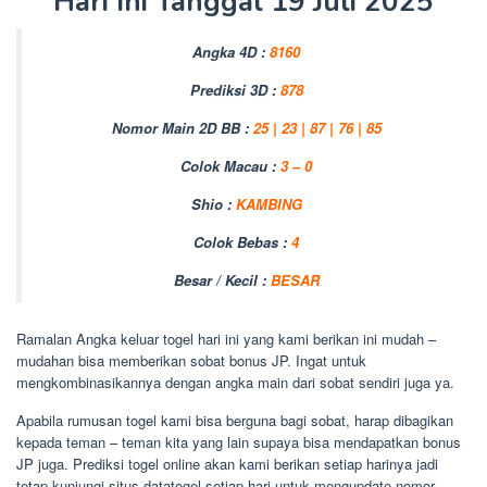
Hari Ini Tanggal 19 Juli 2025
Angka 4D :
8160
Prediksi 3D :
878
Nomor Main 2D BB :
25 | 23 | 87 | 76 | 85
Colok Macau :
3 – 0
Shio :
KAMBING
Colok Bebas :
4
Besar / Kecil :
BESAR
Ramalan Angka keluar togel hari ini yang kami berikan ini mudah –
mudahan bisa memberikan sobat bonus JP. Ingat untuk
mengkombinasikannya dengan angka main dari sobat sendiri juga ya.
Apabila rumusan togel kami bisa berguna bagi sobat, harap dibagikan
kepada teman – teman kita yang lain supaya bisa mendapatkan bonus
JP juga. Prediksi togel online akan kami berikan setiap harinya jadi
tetap kunjungi situs datatogel setiap hari untuk mengupdate nomor