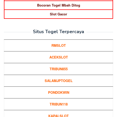
Bocoran Togel Mbah Ditog
Slot Gacor
Situs Togel Terpercaya
RMSLOT
ACEKSLOT
TRIBUN855
SALAMJPTOGEL
PONDOKWIN
TRIBUN118
KAPALSLOT