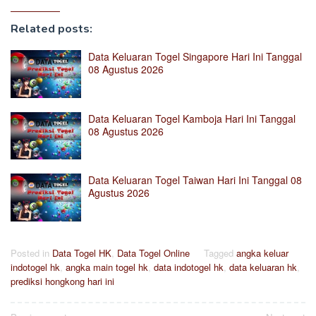
Related posts:
Data Keluaran Togel Singapore Hari Ini Tanggal
08 Agustus 2026
Data Keluaran Togel Kamboja Hari Ini Tanggal
08 Agustus 2026
Data Keluaran Togel Taiwan Hari Ini Tanggal 08
Agustus 2026
Posted in
Data Togel HK
,
Data Togel Online
Tagged
angka keluar
indotogel hk
,
angka main togel hk
,
data indotogel hk
,
data keluaran hk
,
prediksi hongkong hari ini