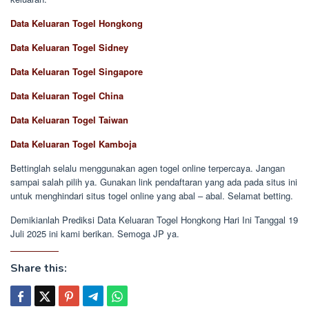
Data Keluaran Togel Hongkong
Data Keluaran Togel Sidney
Data Keluaran Togel Singapore
Data Keluaran Togel China
Data Keluaran Togel Taiwan
Data Keluaran Togel Kamboja
Bettinglah selalu menggunakan agen togel online terpercaya. Jangan
sampai salah pilih ya. Gunakan link pendaftaran yang ada pada situs ini
untuk menghindari situs togel online yang abal – abal. Selamat betting.
Demikianlah Prediksi Data Keluaran Togel Hongkong Hari Ini Tanggal 19
Juli 2025 ini kami berikan. Semoga JP ya.
Share this: