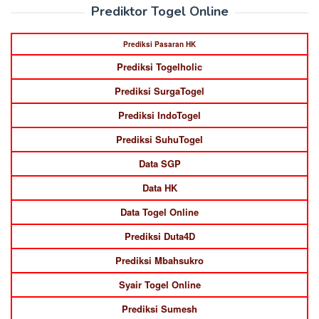
Prediktor Togel Online
Prediksi Pasaran HK
Prediksi Togelholic
Prediksi SurgaTogel
Prediksi IndoTogel
Prediksi SuhuTogel
Data SGP
Data HK
Data Togel Online
Prediksi Duta4D
Prediksi Mbahsukro
Syair Togel Online
Prediksi Sumesh