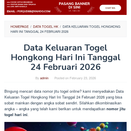
HOMEPAGE
/
DATA TOGEL HK
/
DATA KELUARAN TOGEL HONGKONG
HARI INI TANGGAL 24 FEBRUARI 2026
Data Keluaran Togel
Hongkong Hari Ini Tanggal
24 Februari 2026
By
admin
Posted on
February 23, 2026
Bingung mencari data nomor jitu togel online? kami menyediakan Data
Keluaran Togel Hongkong Hari Ini Tanggal 24 Februari 2026 yang bisa
sobat mainkan dengan angka sobat sendiri. Silahkan dikombinasikan
angka – angka yang telah kami berikan untuk mendapatkan
nomor jitu
togel hari ini
.