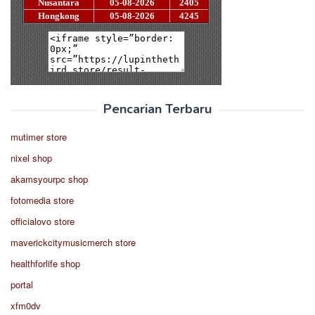
Pencarian Terbaru
mutimer store
nixel shop
akamsyourpc shop
fotomedia store
officialovo store
maverickcitymusicmerch store
healthforlife shop
portal
xfm0dv