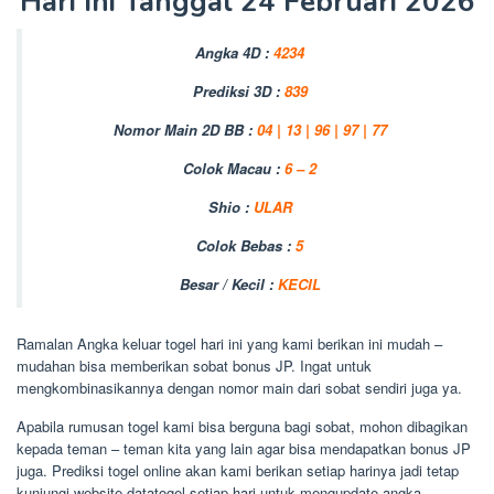
Hari Ini Tanggal 24 Februari 2026
Angka 4D :
4234
Prediksi 3D :
839
Nomor Main 2D BB :
04 | 13 | 96 | 97 | 77
Colok Macau :
6 – 2
Shio :
ULAR
Colok Bebas :
5
Besar / Kecil :
KECIL
Ramalan Angka keluar togel hari ini yang kami berikan ini mudah –
mudahan bisa memberikan sobat bonus JP. Ingat untuk
mengkombinasikannya dengan nomor main dari sobat sendiri juga ya.
Apabila rumusan togel kami bisa berguna bagi sobat, mohon dibagikan
kepada teman – teman kita yang lain agar bisa mendapatkan bonus JP
juga. Prediksi togel online akan kami berikan setiap harinya jadi tetap
kunjungi website datatogel setiap hari untuk mengupdate angka