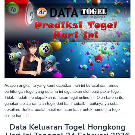
Adapun angka jitu yang kami dapatkan hari ini berasal dari rumus
perhitungan togel yang selama ini digunakan oleh para pakar togel.
Tidak mudah mendapatkan rumusan togel online ini. Oleh karena itu,
gunakan selalu ramalan togel dari kami sebaik – baiknya ya sobat
sekalian. Berikut adalah hasil rumusan kami untuk nomor jitu togel
online hari ini.
Data Keluaran Togel Hongkong