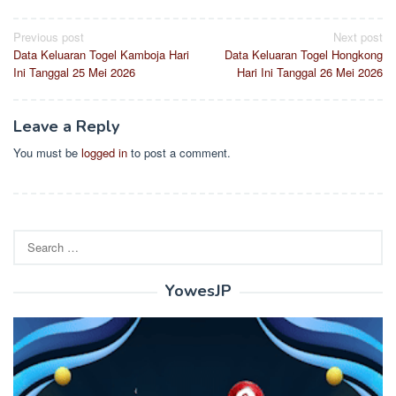
Post
Previous post
Next post
Data Keluaran Togel Kamboja Hari
Data Keluaran Togel Hongkong
navigation
Ini Tanggal 25 Mei 2026
Hari Ini Tanggal 26 Mei 2026
Leave a Reply
You must be
logged in
to post a comment.
Search
for:
YowesJP