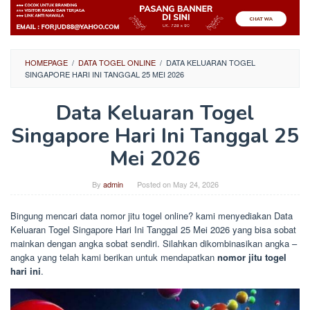
HOMEPAGE
/
DATA TOGEL ONLINE
/
DATA KELUARAN TOGEL
SINGAPORE HARI INI TANGGAL 25 MEI 2026
Data Keluaran Togel
Singapore Hari Ini Tanggal 25
Mei 2026
By
admin
Posted on
May 24, 2026
Bingung mencari data nomor jitu togel online? kami menyediakan Data
Keluaran Togel Singapore Hari Ini Tanggal 25 Mei 2026 yang bisa sobat
mainkan dengan angka sobat sendiri. Silahkan dikombinasikan angka –
angka yang telah kami berikan untuk mendapatkan
nomor jitu togel
hari ini
.