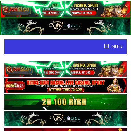
Skip
to
content
MENU