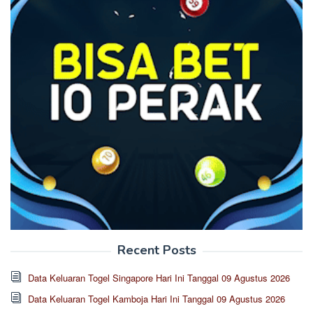
Recent Posts
Data Keluaran Togel Singapore Hari Ini Tanggal 09 Agustus 2026
Data Keluaran Togel Kamboja Hari Ini Tanggal 09 Agustus 2026