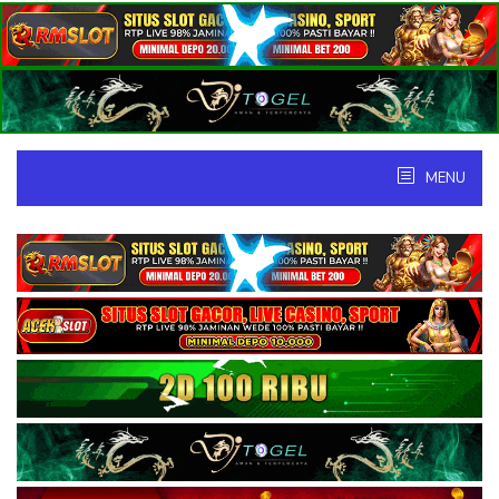
Skip
to
content
MENU