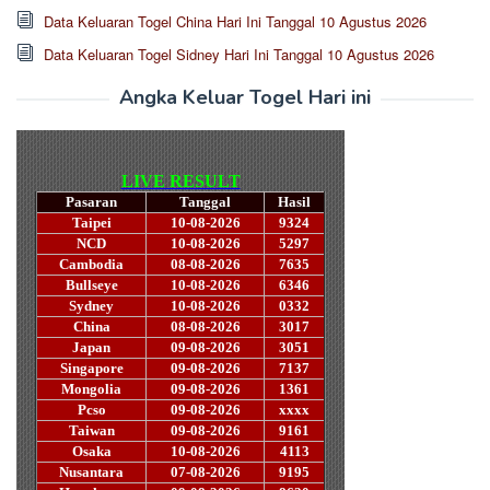
Data Keluaran Togel China Hari Ini Tanggal 10 Agustus 2026
Data Keluaran Togel Sidney Hari Ini Tanggal 10 Agustus 2026
Angka Keluar Togel Hari ini