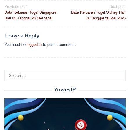
Post
Previous post
Next post
Data Keluaran Togel Singapore
Data Keluaran Togel Sidney Hari
navigation
Hari Ini Tanggal 25 Mei 2026
Ini Tanggal 26 Mei 2026
Leave a Reply
You must be
logged in
to post a comment.
Search
for:
YowesJP