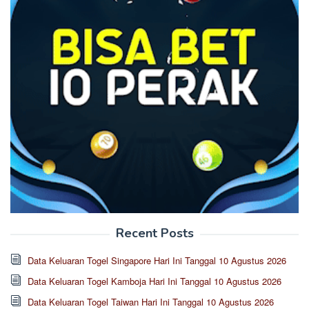
Recent Posts
Data Keluaran Togel Singapore Hari Ini Tanggal 10 Agustus 2026
Data Keluaran Togel Kamboja Hari Ini Tanggal 10 Agustus 2026
Data Keluaran Togel Taiwan Hari Ini Tanggal 10 Agustus 2026