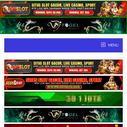
Skip
to
content
MENU