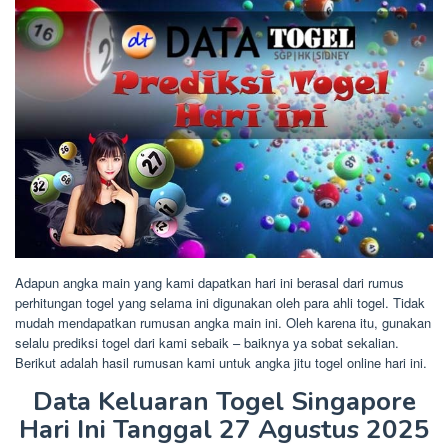
Adapun angka main yang kami dapatkan hari ini berasal dari rumus
perhitungan togel yang selama ini digunakan oleh para ahli togel. Tidak
mudah mendapatkan rumusan angka main ini. Oleh karena itu, gunakan
selalu prediksi togel dari kami sebaik – baiknya ya sobat sekalian.
Berikut adalah hasil rumusan kami untuk angka jitu togel online hari ini.
Data Keluaran Togel Singapore
Hari Ini Tanggal 27 Agustus 2025