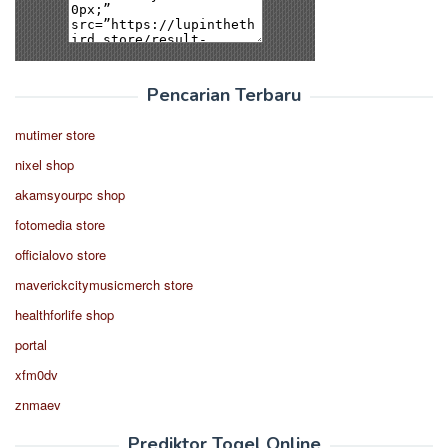
Pencarian Terbaru
mutimer store
nixel shop
akamsyourpc shop
fotomedia store
officialovo store
maverickcitymusicmerch store
healthforlife shop
portal
xfm0dv
znmaev
Prediktor Togel Online