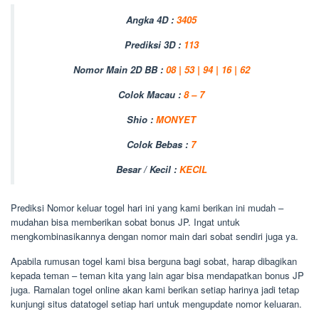
Angka 4D :
3405
Prediksi 3D :
113
Nomor Main 2D BB :
08 | 53 | 94 | 16 | 62
Colok Macau :
8 – 7
Shio :
MONYET
Colok Bebas :
7
Besar / Kecil :
KECIL
Prediksi Nomor keluar togel hari ini yang kami berikan ini mudah –
mudahan bisa memberikan sobat bonus JP. Ingat untuk
mengkombinasikannya dengan nomor main dari sobat sendiri juga ya.
Apabila rumusan togel kami bisa berguna bagi sobat, harap dibagikan
kepada teman – teman kita yang lain agar bisa mendapatkan bonus JP
juga. Ramalan togel online akan kami berikan setiap harinya jadi tetap
kunjungi situs datatogel setiap hari untuk mengupdate nomor keluaran.