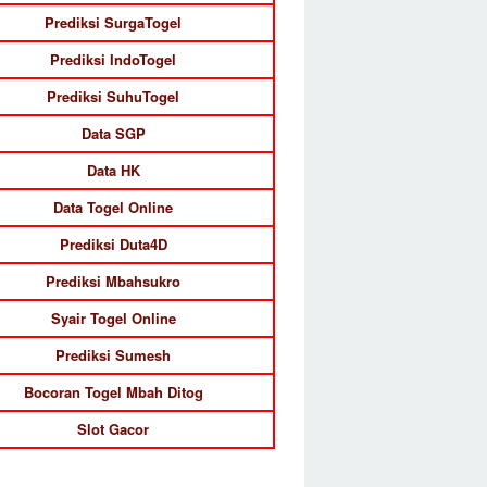
Prediksi SurgaTogel
Prediksi IndoTogel
Prediksi SuhuTogel
Data SGP
Data HK
Data Togel Online
Prediksi Duta4D
Prediksi Mbahsukro
Syair Togel Online
Prediksi Sumesh
Bocoran Togel Mbah Ditog
Slot Gacor