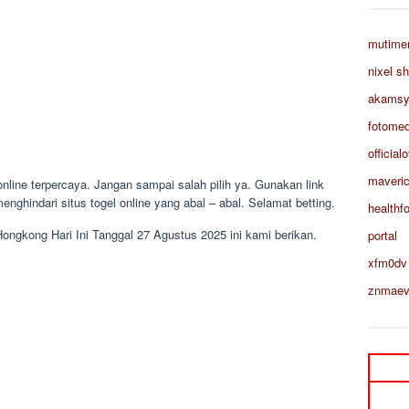
mutimer
nixel s
akamsy
fotomed
official
maveric
nline terpercaya. Jangan sampai salah pilih ya. Gunakan link
enghindari situs togel online yang abal – abal. Selamat betting.
healthfo
ongkong Hari Ini Tanggal 27 Agustus 2025 ini kami berikan.
portal
xfm0dv
znmae