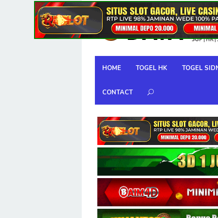
Skip
to
content
HOME
TOGEL HK
TOGEL SID
CONTACT