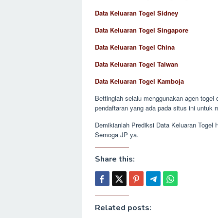
Data Keluaran Togel Sidney
Data Keluaran Togel Singapore
Data Keluaran Togel China
Data Keluaran Togel Taiwan
Data Keluaran Togel Kamboja
Bettinglah selalu menggunakan agen togel o
pendaftaran yang ada pada situs ini untuk m
Demikianlah Prediksi Data Keluaran Togel H
Semoga JP ya.
Share this:
Related posts: