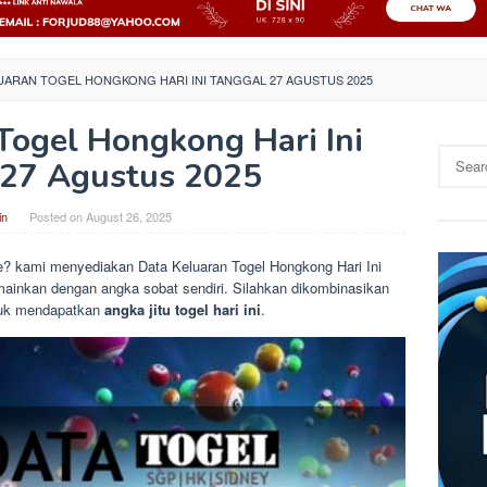
UARAN TOGEL HONGKONG HARI INI TANGGAL 27 AGUSTUS 2025
Togel Hongkong Hari Ini
Search
 27 Agustus 2025
for:
in
Posted on
August 26, 2025
ine? kami menyediakan Data Keluaran Togel Hongkong Hari Ini
ainkan dengan angka sobat sendiri. Silahkan dikombinasikan
ntuk mendapatkan
angka jitu togel hari ini
.