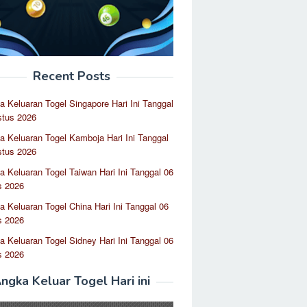
Recent Posts
a Keluaran Togel Singapore Hari Ini Tanggal
stus 2026
a Keluaran Togel Kamboja Hari Ini Tanggal
stus 2026
a Keluaran Togel Taiwan Hari Ini Tanggal 06
s 2026
a Keluaran Togel China Hari Ini Tanggal 06
s 2026
a Keluaran Togel Sidney Hari Ini Tanggal 06
s 2026
ngka Keluar Togel Hari ini