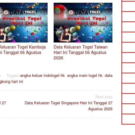
Keluaran Togel Kamboja
Data Keluaran Togel Taiwan
Ini Tanggal 06 Agustus
Hari Ini Tanggal 06 Agustus
2026
e
Tagged
angka keluar indotogel hk
,
angka main togel hk
,
data
gkong hari ini
Next post
l 27
Data Keluaran Togel Singapore Hari Ini Tanggal 27
Agustus 2025