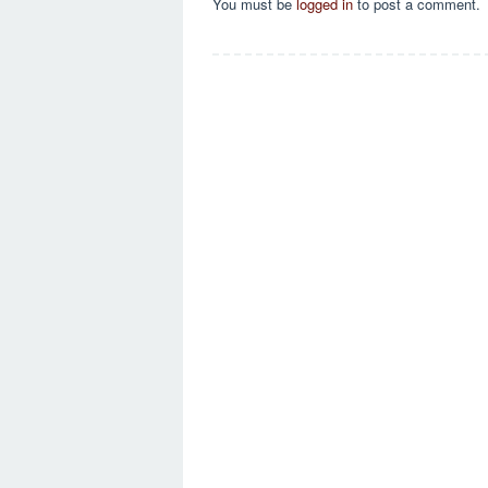
You must be
logged in
to post a comment.