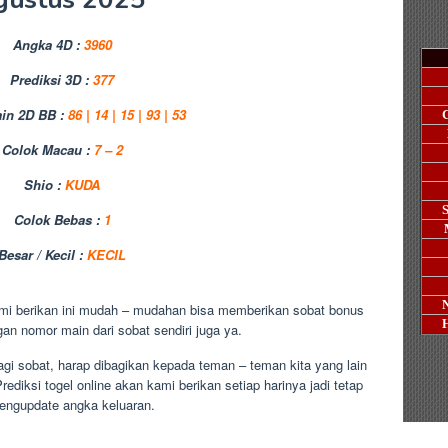
Angka 4D :
3960
Prediksi 3D :
377
in 2D BB :
86 | 14 | 15 | 93 | 53
Colok Macau :
7 – 2
Shio :
KUDA
Colok Bebas :
1
Besar / Kecil :
KECIL
 kami berikan ini mudah – mudahan bisa memberikan sobat bonus
n nomor main dari sobat sendiri juga ya.
gi sobat, harap dibagikan kepada teman – teman kita yang lain
diksi togel online akan kami berikan setiap harinya jadi tetap
 mengupdate angka keluaran.