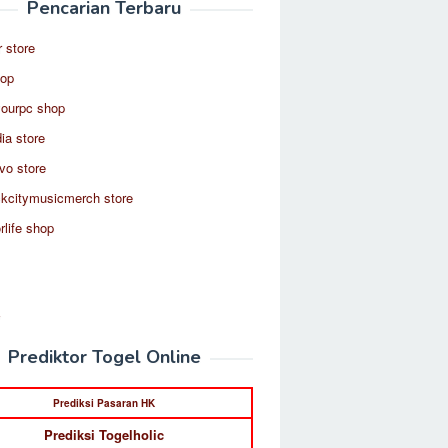
Pencarian Terbaru
 store
hop
ourpc shop
ia store
ovo store
kcitymusicmerch store
rlife shop
v
Prediktor Togel Online
Prediksi Pasaran HK
Prediksi Togelholic