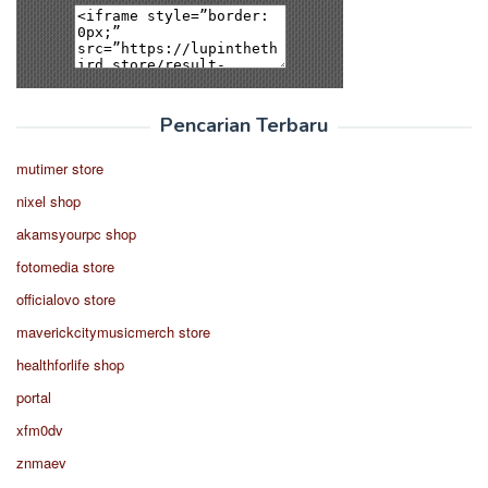
Pencarian Terbaru
mutimer store
nixel shop
akamsyourpc shop
fotomedia store
officialovo store
maverickcitymusicmerch store
healthforlife shop
portal
xfm0dv
znmaev