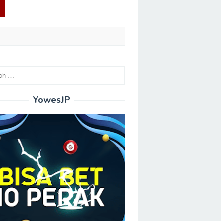
YowesJP