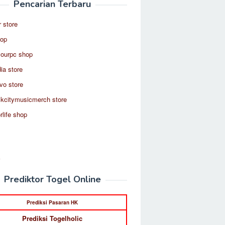
Pencarian Terbaru
 store
hop
ourpc shop
ia store
ovo store
kcitymusicmerch store
rlife shop
v
Prediktor Togel Online
Prediksi Pasaran HK
Prediksi Togelholic