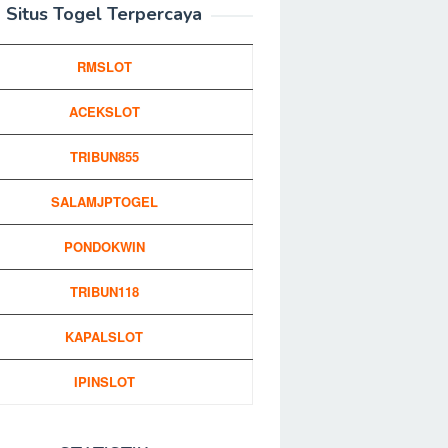
Situs Togel Terpercaya
RMSLOT
ACEKSLOT
TRIBUN855
SALAMJPTOGEL
PONDOKWIN
TRIBUN118
KAPALSLOT
IPINSLOT