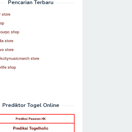
Pencarian Terbaru
 store
hop
ourpc shop
ia store
ovo store
kcitymusicmerch store
rlife shop
v
Prediktor Togel Online
Prediksi Pasaran HK
Prediksi Togelholic