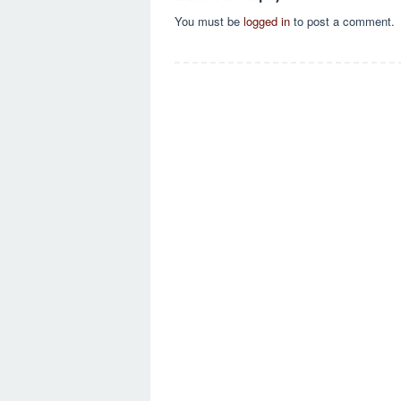
You must be
logged in
to post a comment.