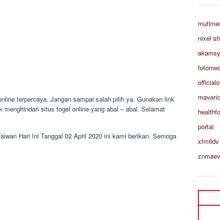
mutimer
nixel s
akamsy
fotomed
official
maveric
online terpercaya. Jangan sampai salah pilih ya. Gunakan link
 menghindari situs togel online yang abal – abal. Selamat
healthfo
portal
aiwan Hari Ini Tanggal 02 April 2020 ini kami berikan. Semoga
xfm0dv
znmae