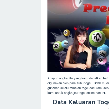
Adapun angka jitu yang kami dapatkan hari i
digunakan oleh para suhu togel. Tidak mud
gunakan selalu ramalan togel dari kami seb
kami untuk angka jitu togel online hari ini.
Data Keluaran Toge