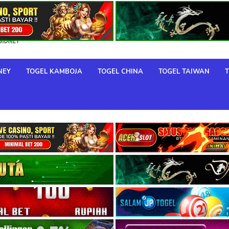
NEY
TOGEL KAMBOJA
TOGEL CHINA
TOGEL TAIWAN
T