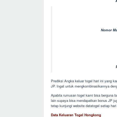
Nomor Ma
Prediksi Angka keluar togel hari ini yang
JP. Ingat untuk mengkombinasikannya denga
Apabila rumusan togel kami bisa berguna b
lain supaya bisa mendapatkan bonus JP juga.
tetap kunjungi website datatogel setiap ha
Data Keluaran Togel Hongkong