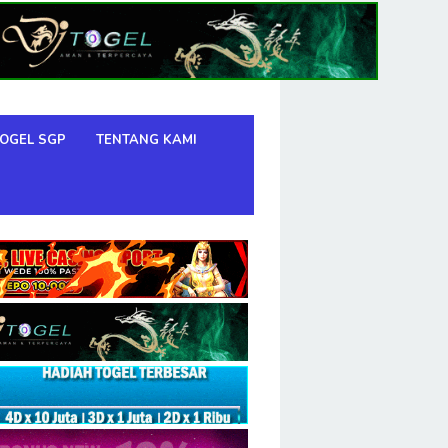
OGEL SGP
TENTANG KAMI