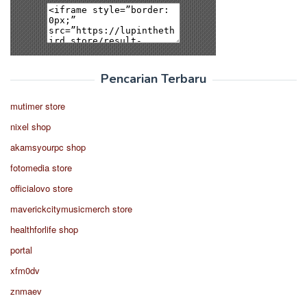
Pencarian Terbaru
mutimer store
nixel shop
akamsyourpc shop
fotomedia store
officialovo store
maverickcitymusicmerch store
healthforlife shop
portal
xfm0dv
znmaev