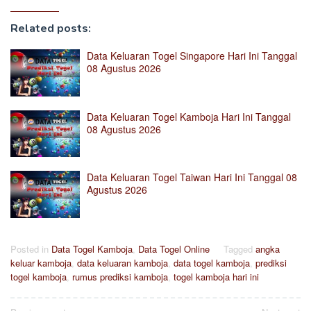
Related posts:
Data Keluaran Togel Singapore Hari Ini Tanggal
08 Agustus 2026
Data Keluaran Togel Kamboja Hari Ini Tanggal
08 Agustus 2026
Data Keluaran Togel Taiwan Hari Ini Tanggal 08
Agustus 2026
Posted in
Data Togel Kamboja
,
Data Togel Online
Tagged
angka
keluar kamboja
,
data keluaran kamboja
,
data togel kamboja
,
prediksi
togel kamboja
,
rumus prediksi kamboja
,
togel kamboja hari ini