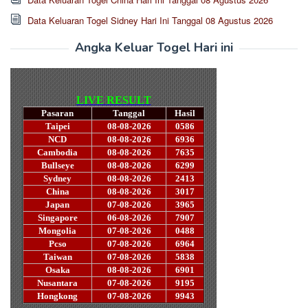
Data Keluaran Togel Sidney Hari Ini Tanggal 08 Agustus 2026
Angka Keluar Togel Hari ini