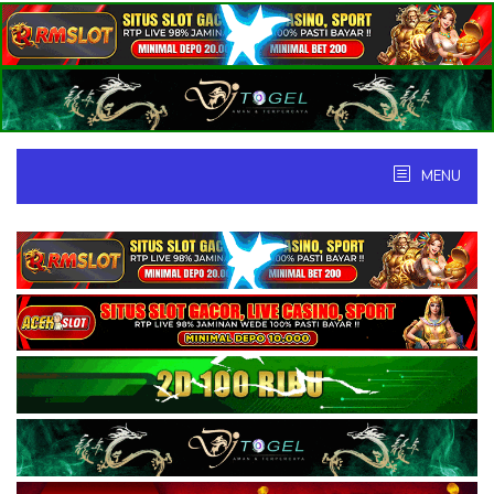
Skip
to
content
MENU