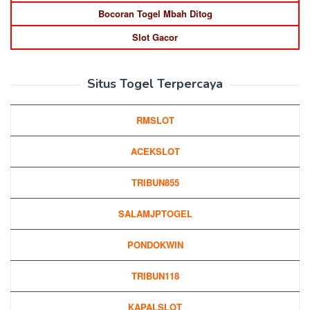
Bocoran Togel Mbah Ditog
Slot Gacor
Situs Togel Terpercaya
RMSLOT
ACEKSLOT
TRIBUN855
SALAMJPTOGEL
PONDOKWIN
TRIBUN118
KAPALSLOT