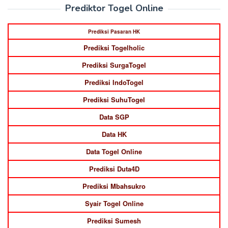
Prediktor Togel Online
Prediksi Pasaran HK
Prediksi Togelholic
Prediksi SurgaTogel
Prediksi IndoTogel
Prediksi SuhuTogel
Data SGP
Data HK
Data Togel Online
Prediksi Duta4D
Prediksi Mbahsukro
Syair Togel Online
Prediksi Sumesh