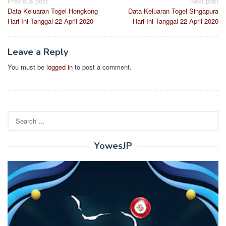
Post
Previous post
Next post
Data Keluaran Togel Hongkong
Data Keluaran Togel Singapura
navigation
Hari Ini Tanggal 22 April 2020
Hari Ini Tanggal 22 April 2020
Leave a Reply
You must be
logged in
to post a comment.
Search
for:
YowesJP