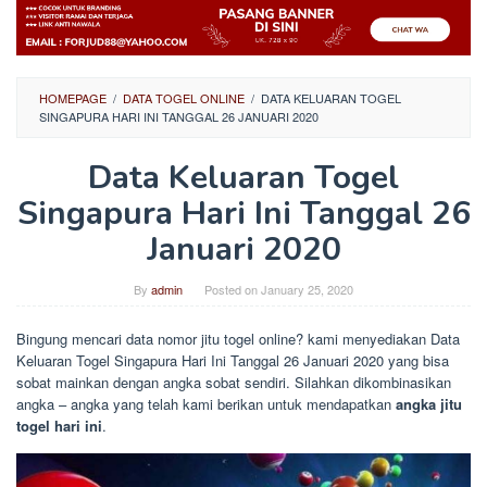
HOMEPAGE
/
DATA TOGEL ONLINE
/
DATA KELUARAN TOGEL
SINGAPURA HARI INI TANGGAL 26 JANUARI 2020
Data Keluaran Togel
Singapura Hari Ini Tanggal 26
Januari 2020
By
admin
Posted on
January 25, 2020
Bingung mencari data nomor jitu togel online? kami menyediakan Data
Keluaran Togel Singapura Hari Ini Tanggal 26 Januari 2020 yang bisa
sobat mainkan dengan angka sobat sendiri. Silahkan dikombinasikan
angka – angka yang telah kami berikan untuk mendapatkan
angka jitu
togel hari ini
.