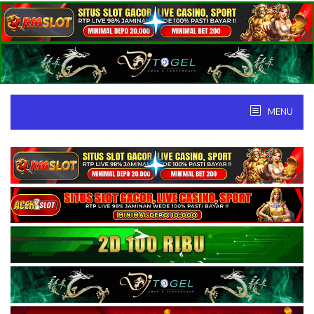
Skip
to
content
MENU