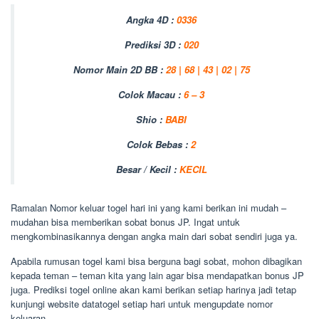
Angka 4D :
0336
Prediksi 3D :
020
Nomor Main 2D BB :
28 | 68 | 43 | 02 | 75
Colok Macau :
6 – 3
Shio :
BABI
Colok Bebas :
2
Besar / Kecil :
KECIL
Ramalan Nomor keluar togel hari ini yang kami berikan ini mudah –
mudahan bisa memberikan sobat bonus JP. Ingat untuk
mengkombinasikannya dengan angka main dari sobat sendiri juga ya.
Apabila rumusan togel kami bisa berguna bagi sobat, mohon dibagikan
kepada teman – teman kita yang lain agar bisa mendapatkan bonus JP
juga. Prediksi togel online akan kami berikan setiap harinya jadi tetap
kunjungi website datatogel setiap hari untuk mengupdate nomor
keluaran.