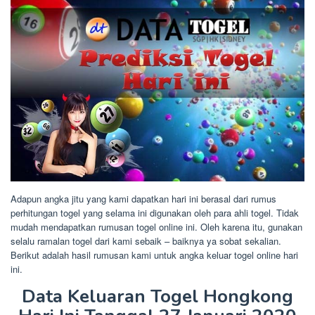
Adapun angka jitu yang kami dapatkan hari ini berasal dari rumus
perhitungan togel yang selama ini digunakan oleh para ahli togel. Tidak
mudah mendapatkan rumusan togel online ini. Oleh karena itu, gunakan
selalu ramalan togel dari kami sebaik – baiknya ya sobat sekalian.
Berikut adalah hasil rumusan kami untuk angka keluar togel online hari
ini.
Data Keluaran Togel Hongkong