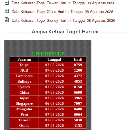
Data Keluaran Togel Taiwan Hari Ini Tanggal 08 Agustus 2026
Data Keluaran Togel China Hari Ini Tanggal 08 Agustus 2026
Data Keluaran Togel Sidney Hari Ini Tanggal 08 Agustus 2026
Angka Keluar Togel Hari ini