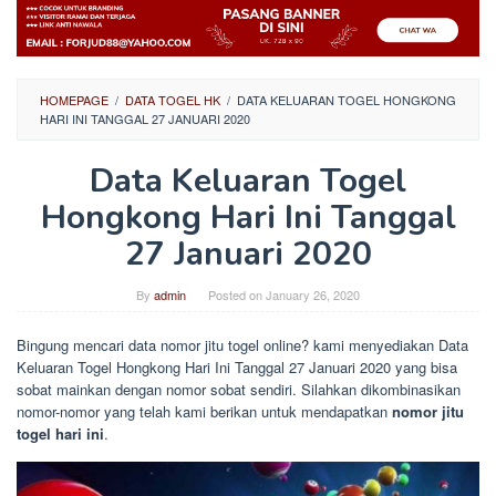
HOMEPAGE
/
DATA TOGEL HK
/
DATA KELUARAN TOGEL HONGKONG
HARI INI TANGGAL 27 JANUARI 2020
Data Keluaran Togel
Hongkong Hari Ini Tanggal
27 Januari 2020
By
admin
Posted on
January 26, 2020
Bingung mencari data nomor jitu togel online? kami menyediakan Data
Keluaran Togel Hongkong Hari Ini Tanggal 27 Januari 2020 yang bisa
sobat mainkan dengan nomor sobat sendiri. Silahkan dikombinasikan
nomor-nomor yang telah kami berikan untuk mendapatkan
nomor jitu
togel hari ini
.