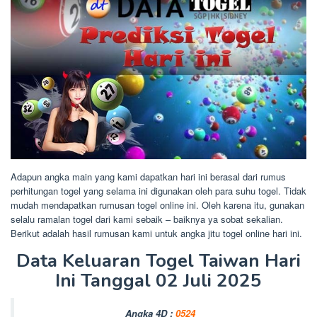
Adapun angka main yang kami dapatkan hari ini berasal dari rumus
perhitungan togel yang selama ini digunakan oleh para suhu togel. Tidak
mudah mendapatkan rumusan togel online ini. Oleh karena itu, gunakan
selalu ramalan togel dari kami sebaik – baiknya ya sobat sekalian.
Berikut adalah hasil rumusan kami untuk angka jitu togel online hari ini.
Data Keluaran Togel Taiwan Hari
Ini Tanggal 02 Juli 2025
Angka 4D :
0524