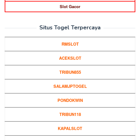
Slot Gacor
Situs Togel Terpercaya
RMSLOT
ACEKSLOT
TRIBUN855
SALAMJPTOGEL
PONDOKWIN
TRIBUN118
KAPALSLOT