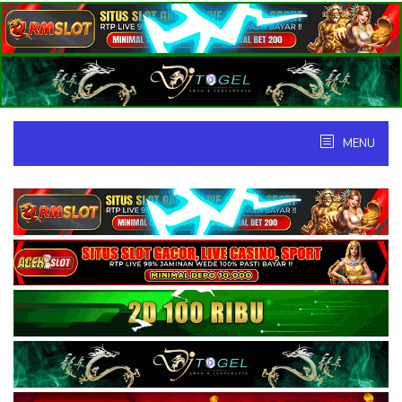
Skip
to
content
MENU