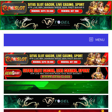
Skip
to
content
MENU