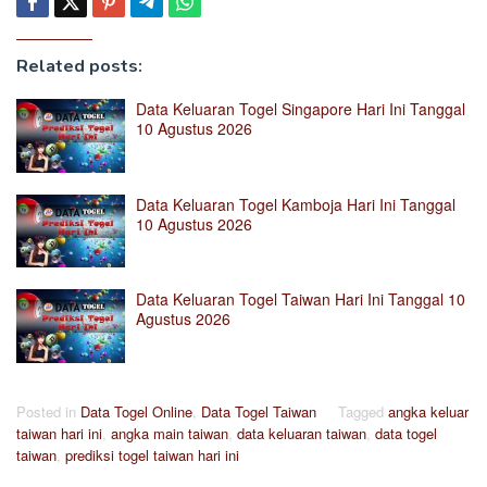
Related posts:
Data Keluaran Togel Singapore Hari Ini Tanggal
10 Agustus 2026
Data Keluaran Togel Kamboja Hari Ini Tanggal
10 Agustus 2026
Data Keluaran Togel Taiwan Hari Ini Tanggal 10
Agustus 2026
Posted in
Data Togel Online
,
Data Togel Taiwan
Tagged
angka keluar
taiwan hari ini
,
angka main taiwan
,
data keluaran taiwan
,
data togel
taiwan
,
prediksi togel taiwan hari ini