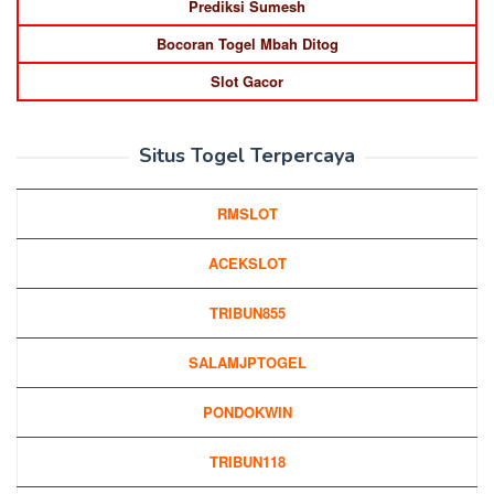
Prediksi Sumesh
Bocoran Togel Mbah Ditog
Slot Gacor
Situs Togel Terpercaya
RMSLOT
ACEKSLOT
TRIBUN855
SALAMJPTOGEL
PONDOKWIN
TRIBUN118