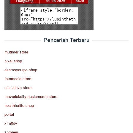
Pencarian Terbaru
mutimer store
nixel shop
akamsyourpc shop
fotomedia store
officialovo store
maverickcitymusicmerch store
healthforlife shop
portal
xfm0dv
znmaev