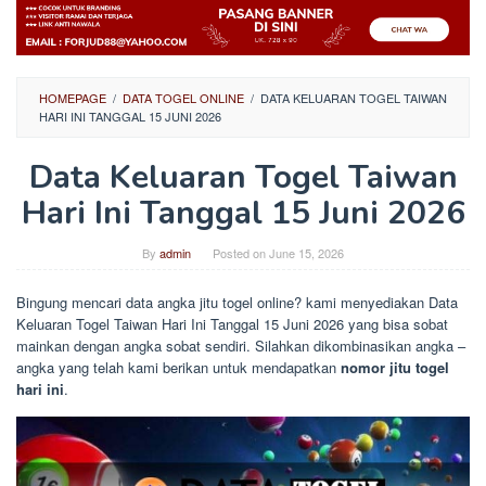
HOMEPAGE
/
DATA TOGEL ONLINE
/
DATA KELUARAN TOGEL TAIWAN
HARI INI TANGGAL 15 JUNI 2026
Data Keluaran Togel Taiwan
Hari Ini Tanggal 15 Juni 2026
By
admin
Posted on
June 15, 2026
Bingung mencari data angka jitu togel online? kami menyediakan Data
Keluaran Togel Taiwan Hari Ini Tanggal 15 Juni 2026 yang bisa sobat
mainkan dengan angka sobat sendiri. Silahkan dikombinasikan angka –
angka yang telah kami berikan untuk mendapatkan
nomor jitu togel
hari ini
.