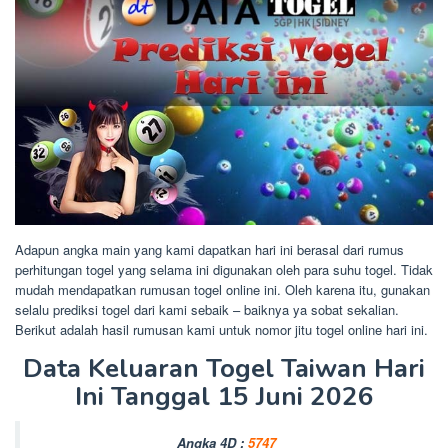
Adapun angka main yang kami dapatkan hari ini berasal dari rumus
perhitungan togel yang selama ini digunakan oleh para suhu togel. Tidak
mudah mendapatkan rumusan togel online ini. Oleh karena itu, gunakan
selalu prediksi togel dari kami sebaik – baiknya ya sobat sekalian.
Berikut adalah hasil rumusan kami untuk nomor jitu togel online hari ini.
Data Keluaran Togel Taiwan Hari
Ini Tanggal 15 Juni 2026
Angka 4D :
5747