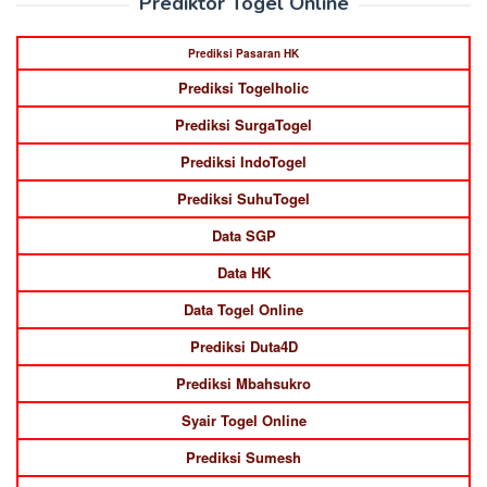
Prediktor Togel Online
Prediksi Pasaran HK
Prediksi Togelholic
Prediksi SurgaTogel
Prediksi IndoTogel
Prediksi SuhuTogel
Data SGP
Data HK
Data Togel Online
Prediksi Duta4D
Prediksi Mbahsukro
Syair Togel Online
Prediksi Sumesh