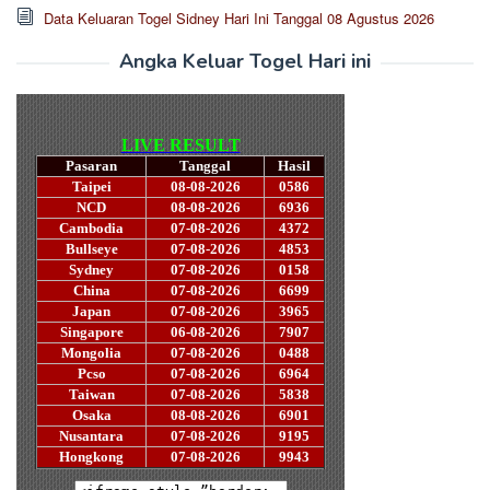
Data Keluaran Togel Sidney Hari Ini Tanggal 08 Agustus 2026
Angka Keluar Togel Hari ini