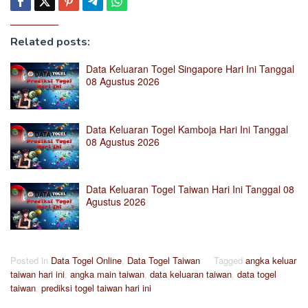
Related posts:
Data Keluaran Togel Singapore Hari Ini Tanggal
08 Agustus 2026
Data Keluaran Togel Kamboja Hari Ini Tanggal
08 Agustus 2026
Data Keluaran Togel Taiwan Hari Ini Tanggal 08
Agustus 2026
Posted in
Data Togel Online
,
Data Togel Taiwan
Tagged
angka keluar
taiwan hari ini
,
angka main taiwan
,
data keluaran taiwan
,
data togel
taiwan
,
prediksi togel taiwan hari ini