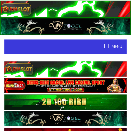
Skip
to
content
MENU