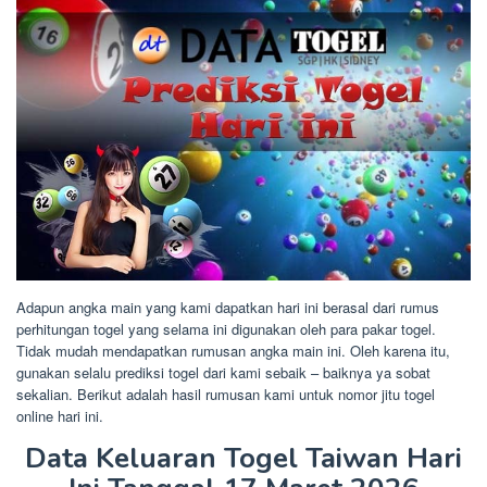
Adapun angka main yang kami dapatkan hari ini berasal dari rumus
perhitungan togel yang selama ini digunakan oleh para pakar togel.
Tidak mudah mendapatkan rumusan angka main ini. Oleh karena itu,
gunakan selalu prediksi togel dari kami sebaik – baiknya ya sobat
sekalian. Berikut adalah hasil rumusan kami untuk nomor jitu togel
online hari ini.
Data Keluaran Togel Taiwan Hari