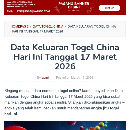
HOMEPAGE
/
DATA TOGEL CHINA
/
DATA KELUARAN TOGEL CHINA
HARI INI TANGGAL 17 MARET 2026
Data Keluaran Togel China
Hari Ini Tanggal 17 Maret
2026
By
admin
Posted on
March 17, 2026
Bingung mencari data nomor jitu togel online? kami menyediakan Data
Keluaran Togel China Hari Ini Tanggal 17 Maret 2026 yang bisa sobat
mainkan dengan angka sobat sendiri. Silahkan dikombinasikan angka –
angka yang telah kami berikan untuk mendapatkan
angka jitu togel
hari ini
.