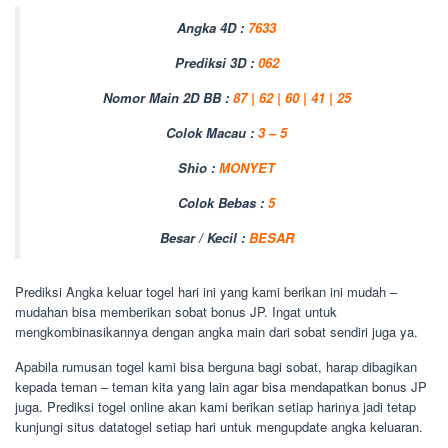
Angka 4D :
7633
Prediksi 3D :
062
Nomor Main 2D BB :
87 | 62 | 60 | 41 | 25
Colok Macau :
3 – 5
Shio :
MONYET
Colok Bebas :
5
Besar / Kecil :
BESAR
Prediksi Angka keluar togel hari ini yang kami berikan ini mudah –
mudahan bisa memberikan sobat bonus JP. Ingat untuk
mengkombinasikannya dengan angka main dari sobat sendiri juga ya.
Apabila rumusan togel kami bisa berguna bagi sobat, harap dibagikan
kepada teman – teman kita yang lain agar bisa mendapatkan bonus JP
juga. Prediksi togel online akan kami berikan setiap harinya jadi tetap
kunjungi situs datatogel setiap hari untuk mengupdate angka keluaran.