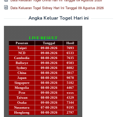
Data Keluaran Togel Sidney Hari Ini Tanggal 09 Agustus 2026
Angka Keluar Togel Hari ini