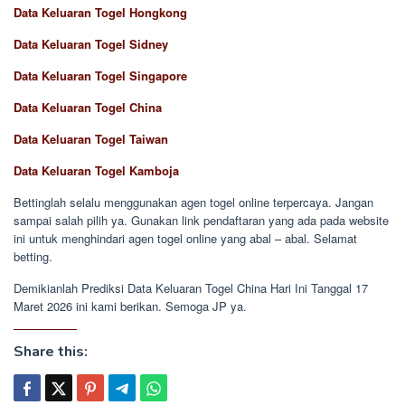
Data Keluaran Togel Hongkong
Data Keluaran Togel Sidney
Data Keluaran Togel Singapore
Data Keluaran Togel China
Data Keluaran Togel Taiwan
Data Keluaran Togel Kamboja
Bettinglah selalu menggunakan agen togel online terpercaya. Jangan
sampai salah pilih ya. Gunakan link pendaftaran yang ada pada website
ini untuk menghindari agen togel online yang abal – abal. Selamat
betting.
Demikianlah Prediksi Data Keluaran Togel China Hari Ini Tanggal 17
Maret 2026 ini kami berikan. Semoga JP ya.
Share this: