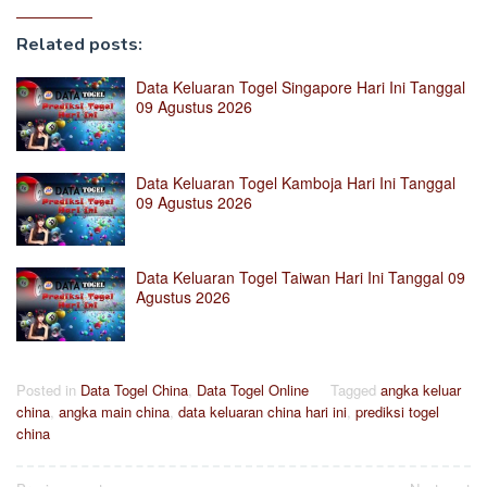
Related posts:
Data Keluaran Togel Singapore Hari Ini Tanggal
09 Agustus 2026
Data Keluaran Togel Kamboja Hari Ini Tanggal
09 Agustus 2026
Data Keluaran Togel Taiwan Hari Ini Tanggal 09
Agustus 2026
Posted in
Data Togel China
,
Data Togel Online
Tagged
angka keluar
china
,
angka main china
,
data keluaran china hari ini
,
prediksi togel
china