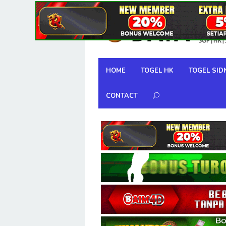
Skip
to
content
HOME
TOGEL HK
TOGEL SID
CONTACT