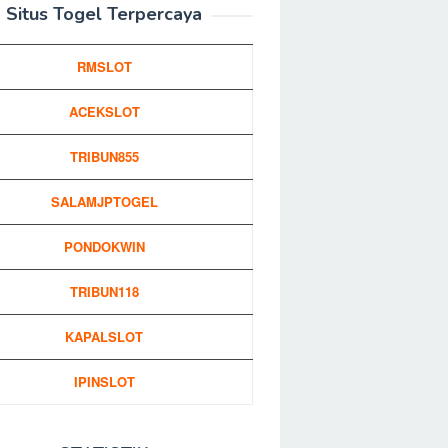
Situs Togel Terpercaya
RMSLOT
ACEKSLOT
TRIBUN855
SALAMJPTOGEL
PONDOKWIN
TRIBUN118
KAPALSLOT
IPINSLOT