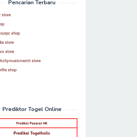
Pencarian Terbaru
 store
hop
ourpc shop
ia store
ovo store
kcitymusicmerch store
rlife shop
v
Prediktor Togel Online
Prediksi Pasaran HK
Prediksi Togelholic