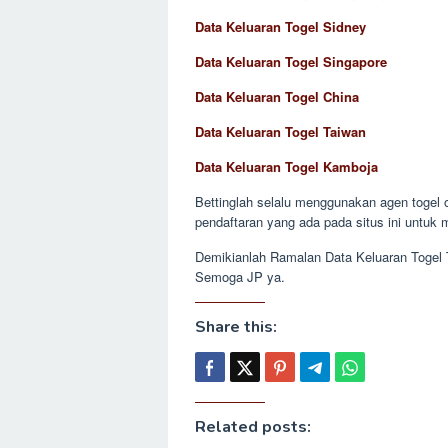
Data Keluaran Togel Sidney
Data Keluaran Togel Singapore
Data Keluaran Togel China
Data Keluaran Togel Taiwan
Data Keluaran Togel Kamboja
Bettinglah selalu menggunakan agen togel o
pendaftaran yang ada pada situs ini untuk m
Demikianlah Ramalan Data Keluaran Togel T
Semoga JP ya.
Share this:
Related posts: