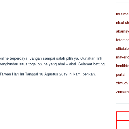
mutimer
nixel s
akamsy
fotomed
official
maveric
nline terpercaya. Jangan sampai salah pilih ya. Gunakan link
enghindari situs togel online yang abal – abal. Selamat betting.
healthfo
aiwan Hari Ini Tanggal 18 Agustus 2019 ini kami berikan.
portal
xfm0dv
znmae