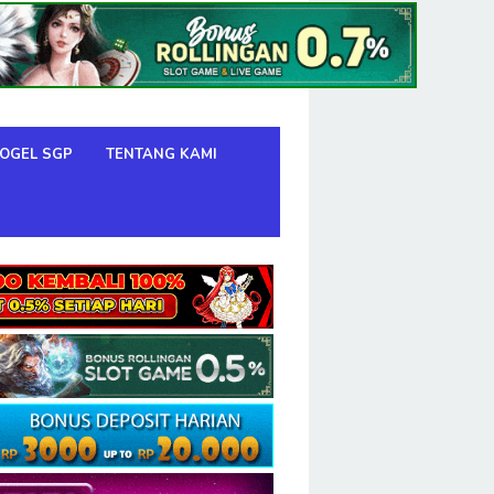
OGEL SGP
TENTANG KAMI