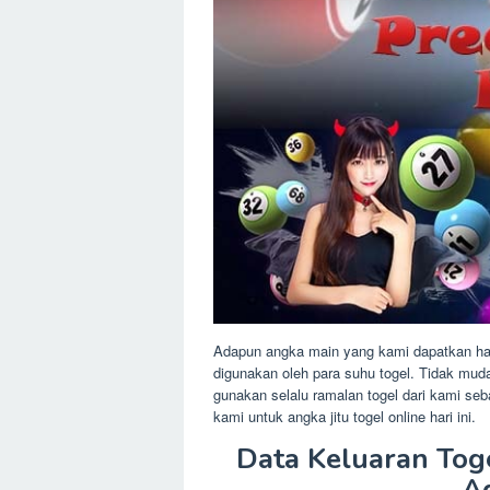
Adapun angka main yang kami dapatkan hari 
digunakan oleh para suhu togel. Tidak muda
gunakan selalu ramalan togel dari kami seb
kami untuk angka jitu togel online hari ini.
Data Keluaran Toge
A