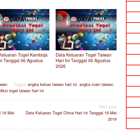
Keluaran Togel Kamboja
Data Keluaran Togel Taiwan
Ini Tanggal 06 Agustus
Hari Ini Tanggal 06 Agustus
2026
iwan
Tagged
angka keluar taiwan hari ini
,
angka main taiwan
,
diksi togel taiwan hari ini
Next post
l 19 Mei
Data Keluaran Togel China Hari Ini Tanggal 19 Mei
2019