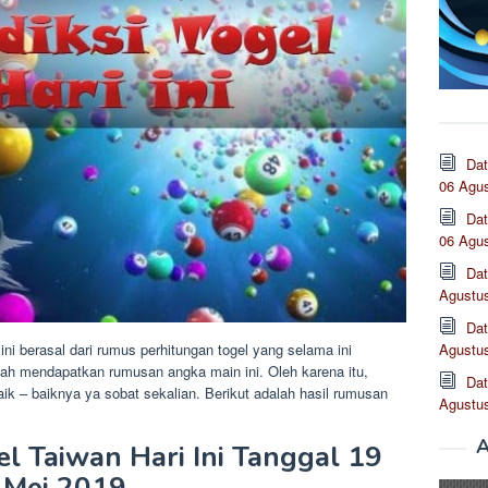
Dat
06 Agu
Dat
06 Agu
Dat
Agustu
Dat
ni berasal dari rumus perhitungan togel yang selama ini
Agustu
dah mendapatkan rumusan angka main ini. Oleh karena itu,
Dat
aik – baiknya ya sobat sekalian. Berikut adalah hasil rumusan
Agustu
A
l Taiwan Hari Ini Tanggal 19
Mei 2019