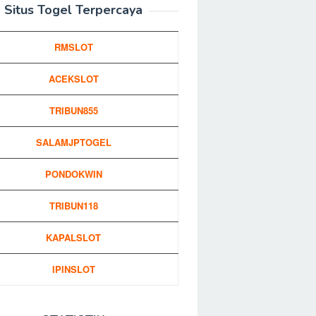
Situs Togel Terpercaya
RMSLOT
ACEKSLOT
TRIBUN855
SALAMJPTOGEL
PONDOKWIN
TRIBUN118
KAPALSLOT
IPINSLOT