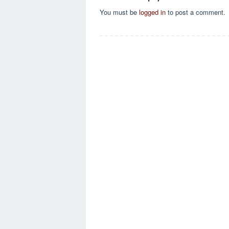
You must be
logged in
to post a comment.