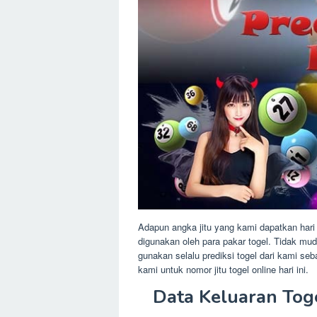
Adapun angka jitu yang kami dapatkan hari i
digunakan oleh para pakar togel. Tidak mu
gunakan selalu prediksi togel dari kami seb
kami untuk nomor jitu togel online hari ini.
Data Keluaran Toge