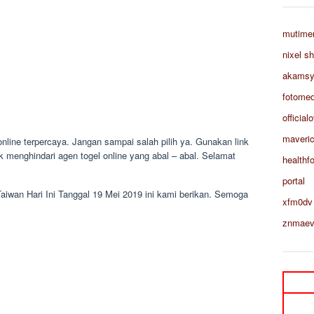
mutimer
nixel s
akamsy
fotomed
official
maveric
nline terpercaya. Jangan sampai salah pilih ya. Gunakan link
k menghindari agen togel online yang abal – abal. Selamat
healthfo
portal
aiwan Hari Ini Tanggal 19 Mei 2019 ini kami berikan. Semoga
xfm0dv
znmae