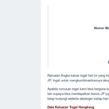
Nomor Ma
Ramalan Angka keluar togel hari ini yang 
JP. Ingat untuk mengkombinasikannya denga
Apabila rumusan togel kami bisa berguna b
lain supaya bisa mendapatkan bonus JP juga.
tetap kunjungi website datatogel setiap ha
Data Keluaran Togel Hongkong