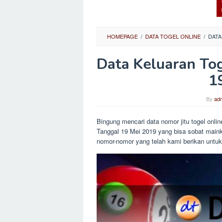
HOMEPAGE
/
DATA TOGEL ONLINE
/
DATA
Data Keluaran Tog
1
By
ad
Bingung mencari data nomor jitu togel onli
Tanggal 19 Mei 2019 yang bisa sobat maink
nomor-nomor yang telah kami berikan unt