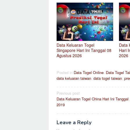
Data Keluaran Togel
Data 
Singapore Hari Ini Tanggal 08
Hari 
Agustus 2026
2026
Posted in
Data Togel Online
,
Data Togel Ta
data keluaran taiwan
,
data togel taiwan
,
pre
Post
Previous post
Data Keluaran Togel China Hari Ini Tanggal 
navigation
2019
Leave a Reply