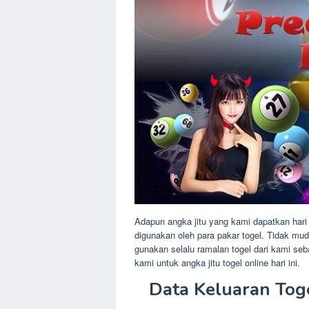
Adapun angka jitu yang kami dapatkan hari i
digunakan oleh para pakar togel. Tidak mu
gunakan selalu ramalan togel dari kami seb
kami untuk angka jitu togel online hari ini.
Data Keluaran Toge