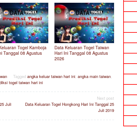
Keluaran Togel Kamboja
Data Keluaran Togel Taiwan
Ini Tanggal 08 Agustus
Hari Ini Tanggal 08 Agustus
2026
iwan
Tagged
angka keluar taiwan hari ini
,
angka main taiwan
,
diksi togel taiwan hari ini
Next post
25 Juli
Data Keluaran Togel Hongkong Hari Ini Tanggal 25
Juli 2019