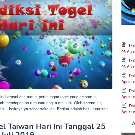
Dat
08 Agu
Dat
08 Agu
Dat
Agustu
Dat
ni berasal dari rumus perhitungan togel yang selama ini
Agustu
dah mendapatkan rumusan angka main ini. Oleh karena itu,
Dat
aik – baiknya ya sobat sekalian. Berikut adalah hasil rumusan
Agustu
A
l Taiwan Hari Ini Tanggal 25
Juli 2019