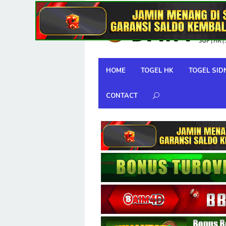
Skip
to
content
HOME
TOGEL HK
TOGEL SID
CONTACT