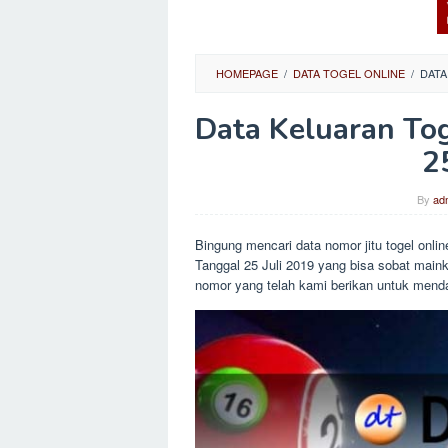
HOMEPAGE
/
DATA TOGEL ONLINE
/
DATA
Data Keluaran Tog
2
By
ad
Bingung mencari data nomor jitu togel onli
Tanggal 25 Juli 2019 yang bisa sobat main
nomor yang telah kami berikan untuk men