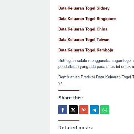
Data Keluaran Togel Sidney
Data Keluaran Togel Singapore
Data Keluaran Togel China
Data Keluaran Togel Taiwan
Data Keluaran Togel Kamboja
Bettinglah selalu menggunakan agen togel o
pendaftaran yang ada pada situs ini untuk m
Demikianlah Prediksi Data Keluaran Togel T
ya.
Share this:
Related posts: