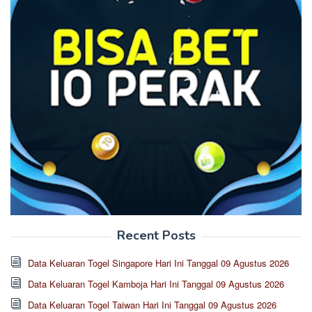
Recent Posts
Data Keluaran Togel Singapore Hari Ini Tanggal 09 Agustus 2026
Data Keluaran Togel Kamboja Hari Ini Tanggal 09 Agustus 2026
Data Keluaran Togel Taiwan Hari Ini Tanggal 09 Agustus 2026