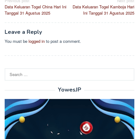
Post
Previous post
Next post
Data Keluaran Togel China Hari Ini
Data Keluaran Togel Kamboja Hari
navigation
Tanggal 31 Agustus 2025
Ini Tanggal 31 Agustus 2025
Leave a Reply
You must be
logged in
to post a comment.
Search
for:
YowesJP