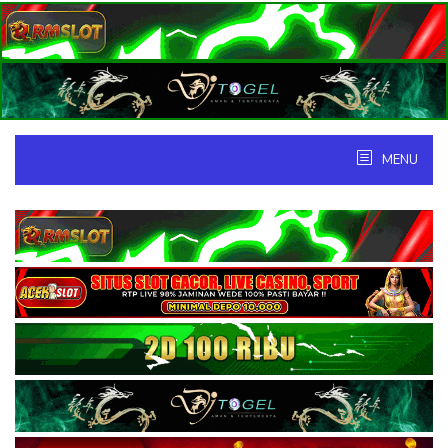
Skip
to
content
MENU