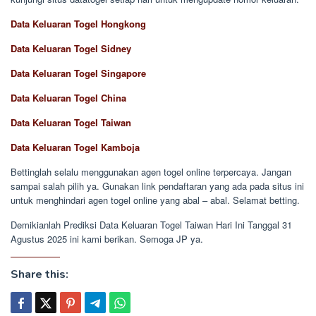
Data Keluaran Togel Hongkong
Data Keluaran Togel Sidney
Data Keluaran Togel Singapore
Data Keluaran Togel China
Data Keluaran Togel Taiwan
Data Keluaran Togel Kamboja
Bettinglah selalu menggunakan agen togel online terpercaya. Jangan
sampai salah pilih ya. Gunakan link pendaftaran yang ada pada situs ini
untuk menghindari agen togel online yang abal – abal. Selamat betting.
Demikianlah Prediksi Data Keluaran Togel Taiwan Hari Ini Tanggal 31
Agustus 2025 ini kami berikan. Semoga JP ya.
Share this: