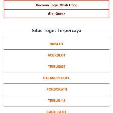
Bocoran Togel Mbah Ditog
Slot Gacor
Situs Togel Terpercaya
RMSLOT
ACEKSLOT
TRIBUN855
SALAMJPTOGEL
PONDOKWIN
TRIBUN118
KAPALSLOT