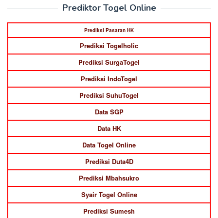
Prediktor Togel Online
Prediksi Pasaran HK
Prediksi Togelholic
Prediksi SurgaTogel
Prediksi IndoTogel
Prediksi SuhuTogel
Data SGP
Data HK
Data Togel Online
Prediksi Duta4D
Prediksi Mbahsukro
Syair Togel Online
Prediksi Sumesh