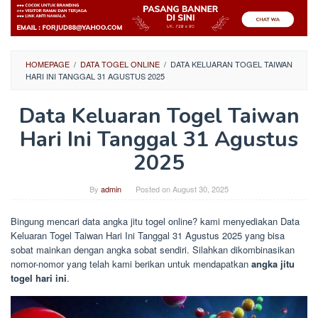
HOMEPAGE
/
DATA TOGEL ONLINE
/
DATA KELUARAN TOGEL TAIWAN
HARI INI TANGGAL 31 AGUSTUS 2025
Data Keluaran Togel Taiwan
Hari Ini Tanggal 31 Agustus
2025
By
admin
Posted on
August 30, 2025
Bingung mencari data angka jitu togel online? kami menyediakan Data
Keluaran Togel Taiwan Hari Ini Tanggal 31 Agustus 2025 yang bisa
sobat mainkan dengan angka sobat sendiri. Silahkan dikombinasikan
nomor-nomor yang telah kami berikan untuk mendapatkan
angka jitu
togel hari ini
.