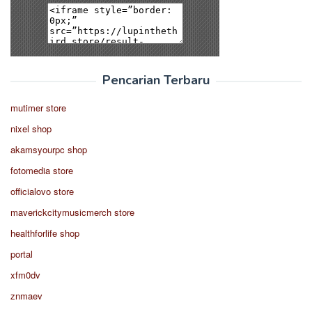
Pencarian Terbaru
mutimer store
nixel shop
akamsyourpc shop
fotomedia store
officialovo store
maverickcitymusicmerch store
healthforlife shop
portal
xfm0dv
znmaev