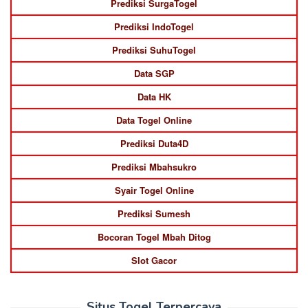
Prediksi SurgaTogel
Prediksi IndoTogel
Prediksi SuhuTogel
Data SGP
Data HK
Data Togel Online
Prediksi Duta4D
Prediksi Mbahsukro
Syair Togel Online
Prediksi Sumesh
Bocoran Togel Mbah Ditog
Slot Gacor
Situs Togel Terpercaya