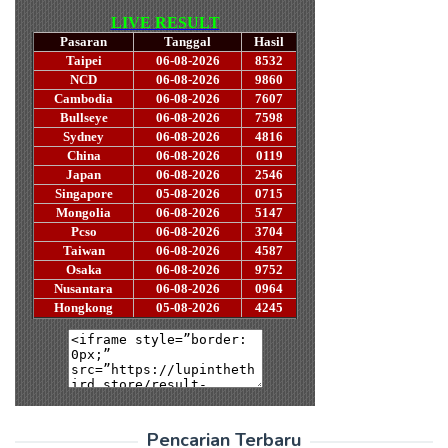
Pencarian Terbaru