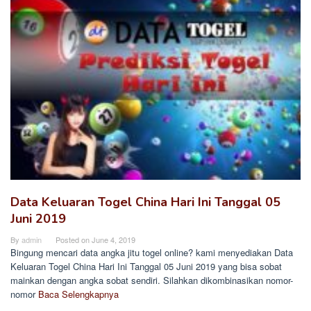
Data Keluaran Togel China Hari Ini Tanggal 05
Juni 2019
By
admin
Posted on
June 4, 2019
Bingung mencari data angka jitu togel online? kami menyediakan Data
Keluaran Togel China Hari Ini Tanggal 05 Juni 2019 yang bisa sobat
mainkan dengan angka sobat sendiri. Silahkan dikombinasikan nomor-
nomor
Baca Selengkapnya