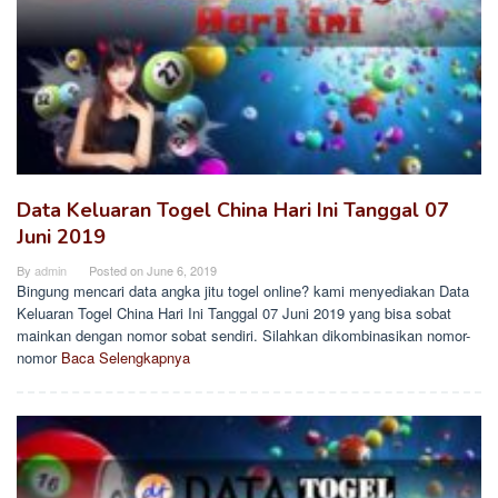
Data Keluaran Togel China Hari Ini Tanggal 07
Juni 2019
By
admin
Posted on
June 6, 2019
Bingung mencari data angka jitu togel online? kami menyediakan Data
Keluaran Togel China Hari Ini Tanggal 07 Juni 2019 yang bisa sobat
mainkan dengan nomor sobat sendiri. Silahkan dikombinasikan nomor-
nomor
Baca Selengkapnya