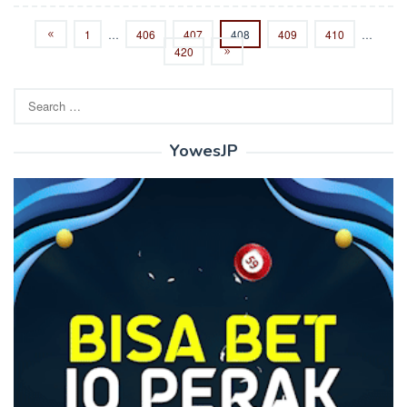
1
…
406
407
408
409
410
…
420
Search
for:
YowesJP