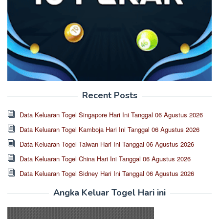
Recent Posts
Data Keluaran Togel Singapore Hari Ini Tanggal 06 Agustus 2026
Data Keluaran Togel Kamboja Hari Ini Tanggal 06 Agustus 2026
Data Keluaran Togel Taiwan Hari Ini Tanggal 06 Agustus 2026
Data Keluaran Togel China Hari Ini Tanggal 06 Agustus 2026
Data Keluaran Togel Sidney Hari Ini Tanggal 06 Agustus 2026
Angka Keluar Togel Hari ini