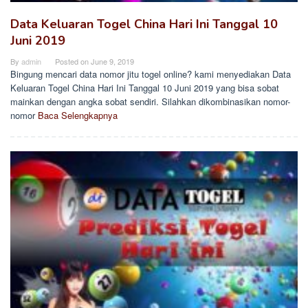
Data Keluaran Togel China Hari Ini Tanggal 10
Juni 2019
By
admin
Posted on
June 9, 2019
Bingung mencari data nomor jitu togel online? kami menyediakan Data
Keluaran Togel China Hari Ini Tanggal 10 Juni 2019 yang bisa sobat
mainkan dengan angka sobat sendiri. Silahkan dikombinasikan nomor-
nomor
Baca Selengkapnya