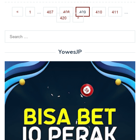
1
…
407
408
409
410
411
…
420
Search
for:
YowesJP