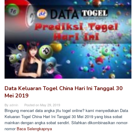
Data Keluaran Togel China Hari Ini Tanggal 30
Mei 2019
By
admin
Posted on
May 29, 2019
Bingung mencari data angka jitu togel online? kami menyediakan Data
Keluaran Togel China Hari Ini Tanggal 30 Mei 2019 yang bisa sobat
mainkan dengan angka sobat sendiri. Silahkan dikombinasikan nomor-
nomor
Baca Selengkapnya