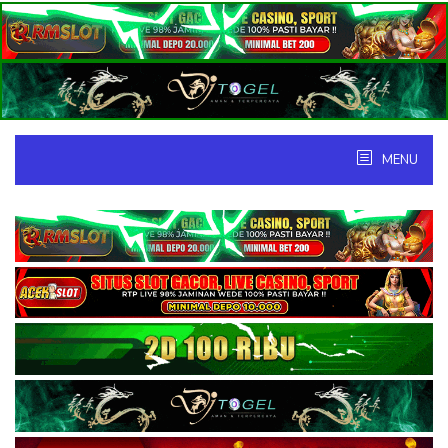
Skip
to
content
MENU