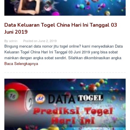
Data Keluaran Togel China Hari Ini Tanggal 03
Juni 2019
By
admin
Posted on
June 2, 2019
Bingung mencari data nomor jitu togel online? kami menyediakan Data
Keluaran Togel China Hari Ini Tanggal 03 Juni 2019 yang bisa sobat
mainkan dengan angka sobat sendiri. Silahkan dikombinasikan angka
Baca Selengkapnya