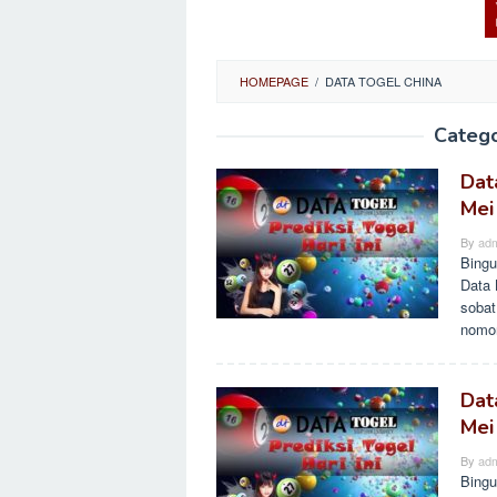
HOMEPAGE
/
DATA TOGEL CHINA
Categ
Dat
Mei
By
adm
Bingu
Data 
sobat
nomo
Dat
Mei
By
adm
Bingu