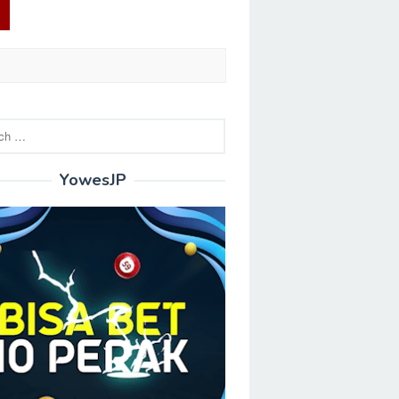
YowesJP