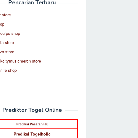
Pencarian Terbaru
 store
hop
ourpc shop
ia store
ovo store
kcitymusicmerch store
rlife shop
v
Prediktor Togel Online
Prediksi Pasaran HK
Prediksi Togelholic