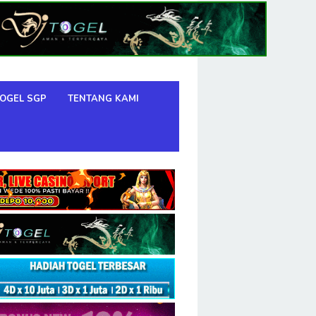
OGEL SGP
TENTANG KAMI