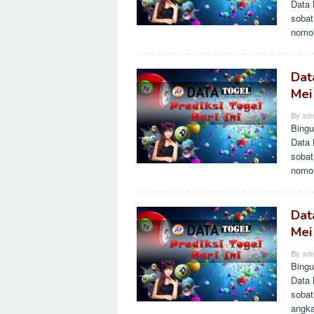
Data 
sobat
nomo
Dat
Mei
By
adm
Bingu
Data 
sobat
nomo
Dat
Mei
By
adm
Bingu
Data 
sobat
angk