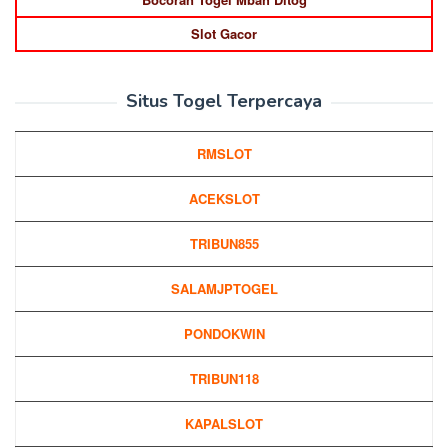
Slot Gacor
Situs Togel Terpercaya
RMSLOT
ACEKSLOT
TRIBUN855
SALAMJPTOGEL
PONDOKWIN
TRIBUN118
KAPALSLOT