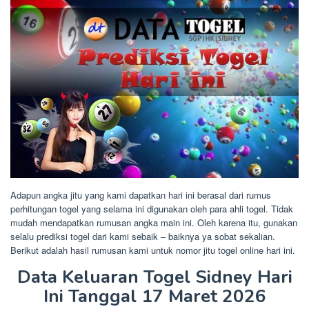
Adapun angka jitu yang kami dapatkan hari ini berasal dari rumus
perhitungan togel yang selama ini digunakan oleh para ahli togel. Tidak
mudah mendapatkan rumusan angka main ini. Oleh karena itu, gunakan
selalu prediksi togel dari kami sebaik – baiknya ya sobat sekalian.
Berikut adalah hasil rumusan kami untuk nomor jitu togel online hari ini.
Data Keluaran Togel Sidney Hari
Ini Tanggal 17 Maret 2026