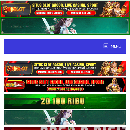
Skip
to
content
MENU