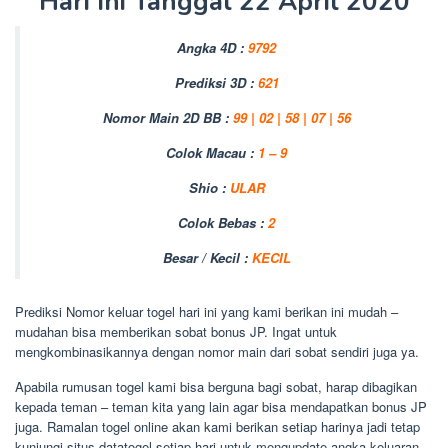
Hari Ini Tanggal 22 April 2020
Angka 4D :
9792
Prediksi 3D :
621
Nomor Main 2D BB :
99 | 02 | 58 | 07 | 56
Colok Macau :
1 – 9
Shio :
ULAR
Colok Bebas :
2
Besar / Kecil :
KECIL
Prediksi Nomor keluar togel hari ini yang kami berikan ini mudah –
mudahan bisa memberikan sobat bonus JP. Ingat untuk
mengkombinasikannya dengan nomor main dari sobat sendiri juga ya.
Apabila rumusan togel kami bisa berguna bagi sobat, harap dibagikan
kepada teman – teman kita yang lain agar bisa mendapatkan bonus JP
juga. Ramalan togel online akan kami berikan setiap harinya jadi tetap
kunjungi situs datatogel setiap hari untuk mengupdate angka keluaran.