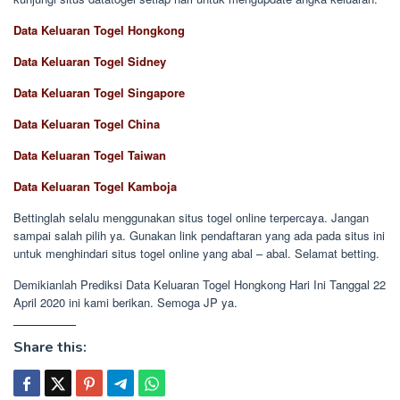
Data Keluaran Togel Hongkong
Data Keluaran Togel Sidney
Data Keluaran Togel Singapore
Data Keluaran Togel China
Data Keluaran Togel Taiwan
Data Keluaran Togel Kamboja
Bettinglah selalu menggunakan situs togel online terpercaya. Jangan
sampai salah pilih ya. Gunakan link pendaftaran yang ada pada situs ini
untuk menghindari situs togel online yang abal – abal. Selamat betting.
Demikianlah Prediksi Data Keluaran Togel Hongkong Hari Ini Tanggal 22
April 2020 ini kami berikan. Semoga JP ya.
Share this: