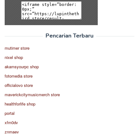
Pencarian Terbaru
mutimer store
nixel shop
akamsyourpc shop
fotomedia store
officialovo store
maverickcitymusicmerch store
healthforlife shop
portal
xfm0dv
znmaev