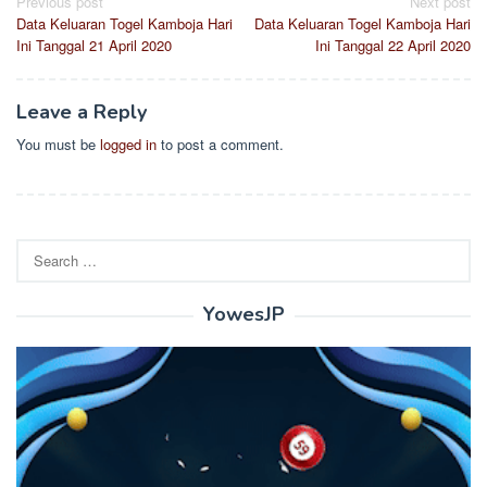
Post
Previous post
Next post
Data Keluaran Togel Kamboja Hari
Data Keluaran Togel Kamboja Hari
navigation
Ini Tanggal 21 April 2020
Ini Tanggal 22 April 2020
Leave a Reply
You must be
logged in
to post a comment.
Search
for:
YowesJP