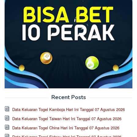
Recent Posts
Data Keluaran Togel Kamboja Hari Ini Tanggal 07 Agustus 2026
Data Keluaran Togel Taiwan Hari Ini Tanggal 07 Agustus 2026
Data Keluaran Togel China Hari Ini Tanggal 07 Agustus 2026
Data Keluaran Togel Sidney Hari Ini Tanggal 07 Agustus 2026