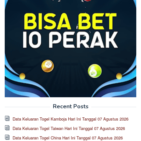
Recent Posts
Data Keluaran Togel Kamboja Hari Ini Tanggal 07 Agustus 2026
Data Keluaran Togel Taiwan Hari Ini Tanggal 07 Agustus 2026
Data Keluaran Togel China Hari Ini Tanggal 07 Agustus 2026