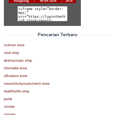
Pencarian Terbaru
mutimer store
nixel shop
akamsyourpc shop
fotomedia store
officialovo store
maverickcitymusicmerch store
healthforlife shop
portal
xfm0dv
znmaev