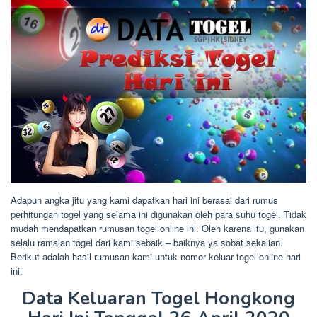
Adapun angka jitu yang kami dapatkan hari ini berasal dari rumus
perhitungan togel yang selama ini digunakan oleh para suhu togel. Tidak
mudah mendapatkan rumusan togel online ini. Oleh karena itu, gunakan
selalu ramalan togel dari kami sebaik – baiknya ya sobat sekalian.
Berikut adalah hasil rumusan kami untuk nomor keluar togel online hari
ini.
Data Keluaran Togel Hongkong