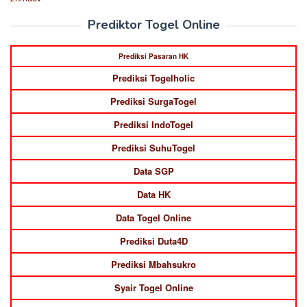
Prediktor Togel Online
Prediksi Pasaran HK
Prediksi Togelholic
Prediksi SurgaTogel
Prediksi IndoTogel
Prediksi SuhuTogel
Data SGP
Data HK
Data Togel Online
Prediksi Duta4D
Prediksi Mbahsukro
Syair Togel Online