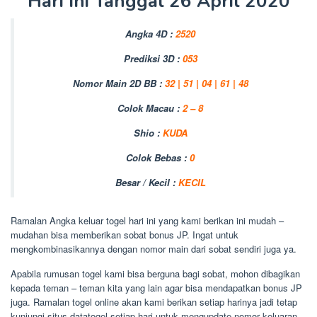
Hari Ini Tanggal 26 April 2020
Angka 4D :
2520
Prediksi 3D :
053
Nomor Main 2D BB :
32 | 51 | 04 | 61 | 48
Colok Macau :
2 – 8
Shio :
KUDA
Colok Bebas :
0
Besar / Kecil :
KECIL
Ramalan Angka keluar togel hari ini yang kami berikan ini mudah –
mudahan bisa memberikan sobat bonus JP. Ingat untuk
mengkombinasikannya dengan nomor main dari sobat sendiri juga ya.
Apabila rumusan togel kami bisa berguna bagi sobat, mohon dibagikan
kepada teman – teman kita yang lain agar bisa mendapatkan bonus JP
juga. Ramalan togel online akan kami berikan setiap harinya jadi tetap
kunjungi situs datatogel setiap hari untuk mengupdate nomor keluaran.