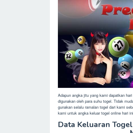
Adapun angka jitu yang kami dapatkan hari i
digunakan oleh para suhu togel. Tidak mud
gunakan selalu ramalan togel dari kami seb
kami untuk angka keluar togel online hari ini
Data Keluaran Togel