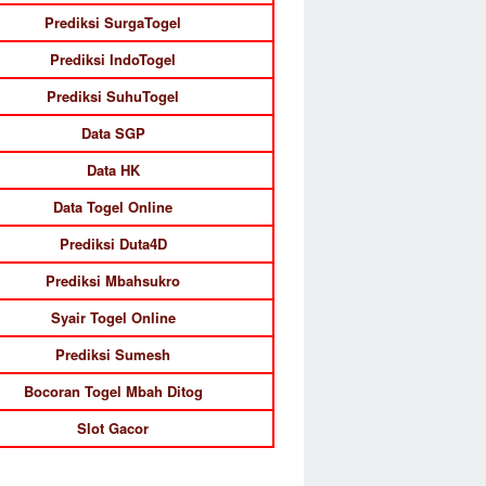
Prediksi SurgaTogel
Prediksi IndoTogel
Prediksi SuhuTogel
Data SGP
Data HK
Data Togel Online
Prediksi Duta4D
Prediksi Mbahsukro
Syair Togel Online
Prediksi Sumesh
Bocoran Togel Mbah Ditog
Slot Gacor