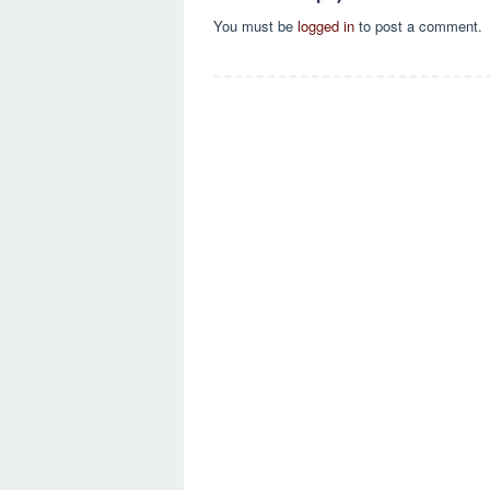
You must be
logged in
to post a comment.