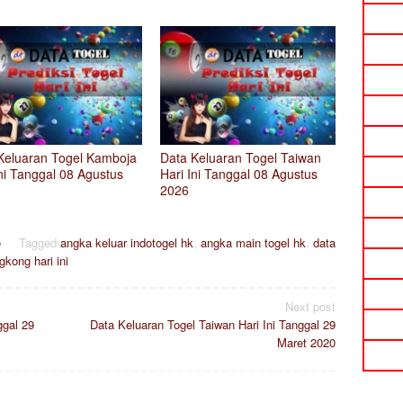
Keluaran Togel Kamboja
Data Keluaran Togel Taiwan
Ini Tanggal 08 Agustus
Hari Ini Tanggal 08 Agustus
2026
e
Tagged
angka keluar indotogel hk
,
angka main togel hk
,
data
gkong hari ini
Next post
ggal 29
Data Keluaran Togel Taiwan Hari Ini Tanggal 29
Maret 2020