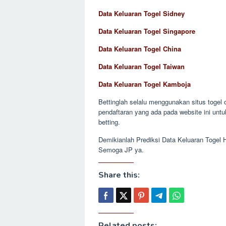
Data Keluaran Togel Sidney
Data Keluaran Togel Singapore
Data Keluaran Togel China
Data Keluaran Togel Taiwan
Data Keluaran Togel Kamboja
Bettinglah selalu menggunakan situs togel 
pendaftaran yang ada pada website ini untu
betting.
Demikianlah Prediksi Data Keluaran Togel H
Semoga JP ya.
Share this:
Related posts: