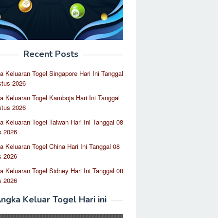
Recent Posts
a Keluaran Togel Singapore Hari Ini Tanggal
stus 2026
a Keluaran Togel Kamboja Hari Ini Tanggal
stus 2026
a Keluaran Togel Taiwan Hari Ini Tanggal 08
s 2026
a Keluaran Togel China Hari Ini Tanggal 08
s 2026
a Keluaran Togel Sidney Hari Ini Tanggal 08
s 2026
ngka Keluar Togel Hari ini